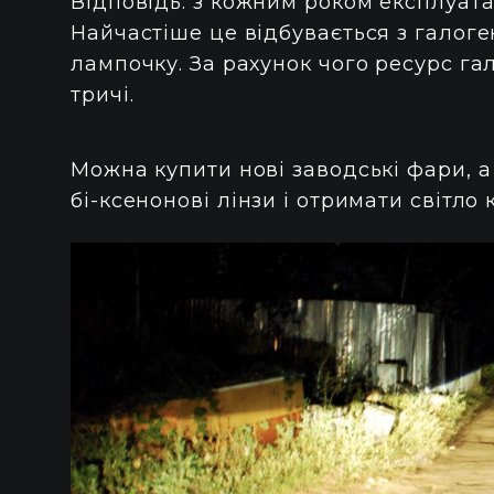
Відповідь: з кожним роком експлуата
Найчастіше це відбувається з галоге
лампочку. За рахунок чого ресурс гал
тричі.
Можна купити нові заводські фари, а
бі-ксенонові лінзи і отримати світло 