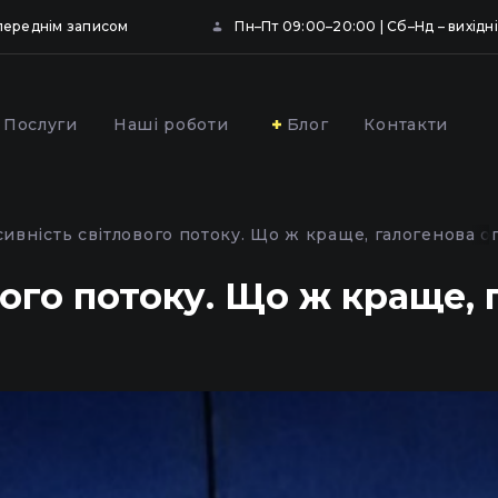
опереднім записом
Пн–Пт 09:00–20:00 | Сб–Нд – вихідні
Послуги
Наші роботи
Блог
Контакти
ювання та
Профілактика фар
вання фар
автомобіля у Києві
сивність світлового потоку. Що ж краще, галогенова оп
ою плівкою у Києві
вого потоку. Що ж краще, 
,