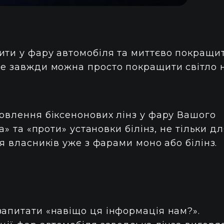
ити у фару автомобіля та миттєво покращи
не завжди можна просто покращити світло 
новлення біксенонових лінз у фару Вашого
а» та «проти» установки білінз, не тільки д
я власників уже з фарами моно або білінз.
запитати «навіщо ця інформація нам?».