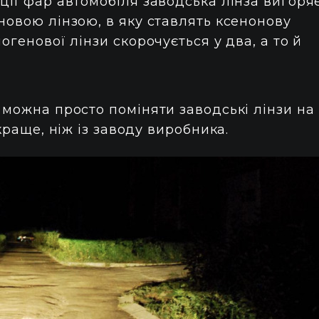
ції фар автомобіля заводська лінза вигоряє
новою лінзою, в яку ставлять ксенонову
огенової лінзи скорочується у два, а то й
 можна просто поміняти заводські лінзи на
краще, ніж із заводу виробника.