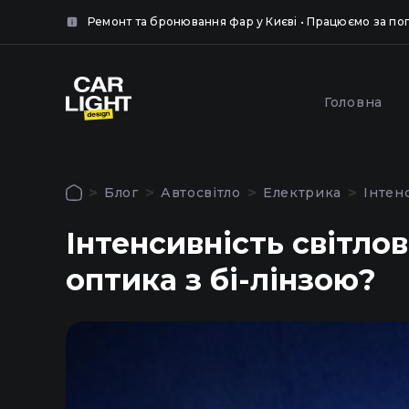
нок.
Ремонт та бронювання фар у Києві • Працюємо за п
крити
крити
Популярні послуги
Головна
Обкле
Полірування та
броню
шліфування фар у Києві
Блог
Автосвітло
Електрика
Інтен
захисн
Авторизація
Інтенсивність світло
Щоб використовувати всі функції сайту
оптика з бі-лінзою?
Головна
увійдіть до особистого кабінету
Послуги
Наші роботи