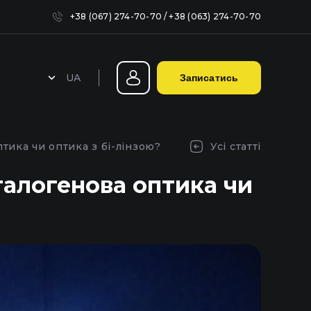
+38 (067) 274-70-70
/
+38 (063) 274-70-70
UA
Записатись
Герметизація фар у Києві
тика чи оптика з бі-лінзою?
Усі статті
галогенова оптика чи