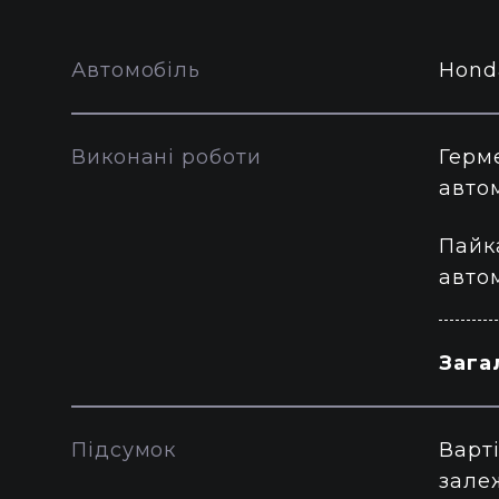
Автомобіль
Hond
Виконані роботи
Герм
авто
Пайк
авто
Зага
Підсумок
Варті
залеж