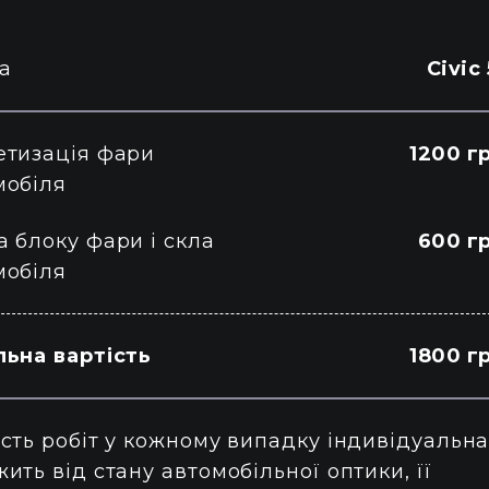
a
Civic
етизація фари
1200 г
мобіля
а блоку фари і скла
600 г
мобіля
льна вартість
1800 г
сть робіт у кожному випадку індивідуальна
ить від стану автомобільної оптики, її