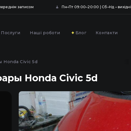
опереднім записом
Пн–Пт 09:00–20:00 | Сб–Нд – вихідні
Послуги
Наші роботи
Блог
Контакти
ювання та
Профілактика фар
вання фар
автомобіля у Києві
 Honda Civic 5d
ою плівкою у Києві
ары Honda Civic 5d
,