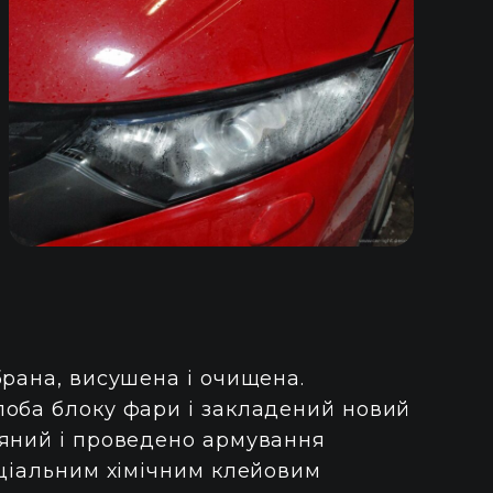
брана, висушена і очищена.
лоба блоку фари і закладений новий
аяний і проведено армування
еціальним хімічним клейовим