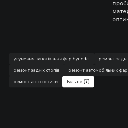
проб
матер
оптик
усунення запотівання фар hyundai
ремонт задні
ремонт задніх стопів
ремонт автомобільних фар
ремонт авто оптики
Більше