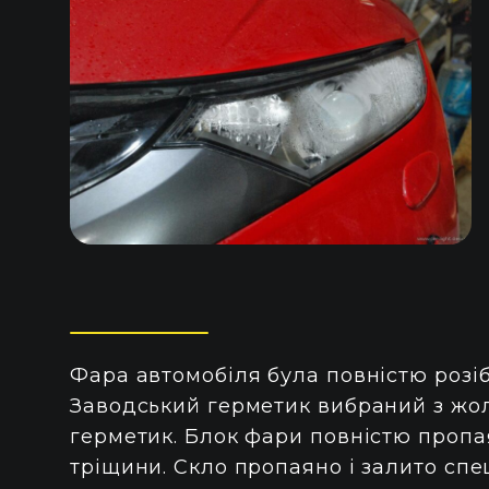
Фара автомобіля була повністю розі
Заводський герметик вибраний з жо
герметик. Блок фари повністю проп
тріщини. Скло пропаяно і залито сп