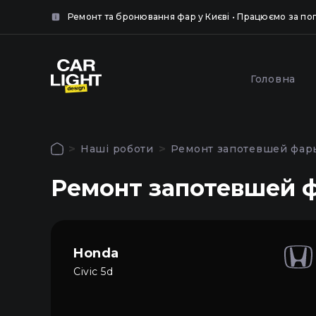
нок.
Ремонт та бронювання фар у Києві • Працюємо за п
крити
крити
Популярні послуги
Головна
Обкле
Полірування та
броню
шліфування фар у Києві
Наші роботи
Ремонт запотевшей фары
захисн
Авторизація
Ремонт запотевшей ф
Щоб використовувати всі функції сайту
Головна
увійдіть до особистого кабінету
Послуги
Honda
Civic 5d
Наші роботи