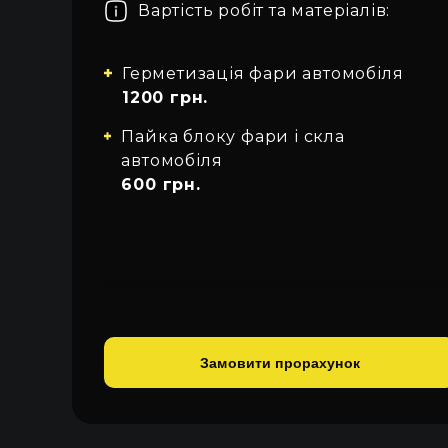
Вартість робіт та матеріалів:
Про автосвітло
Усі категорії
Увійти
Закрити
Контакти
Герметизація фари автомобіля
Автосвітло
1200 грн.
Мова
Електрика
Пайка блоку фари і скла
UA
автомобіля
Проводка
600 грн.
EN
RU
Замовити прорахунок