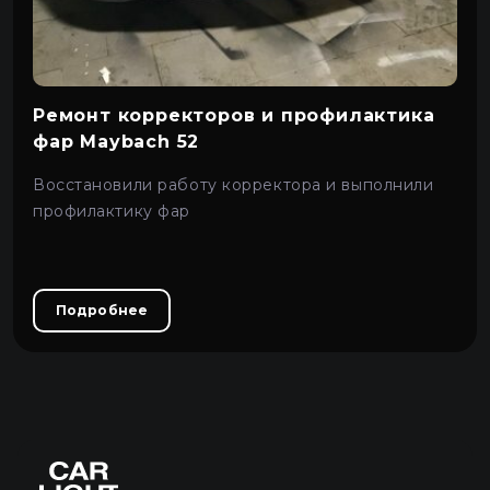
Про автосвет
0
Все категории
Контакты
Ремонт корректоров и профилактика
Язык
RU
фар Maybach 52
UA
Восстановили работу корректора и выполнили
EN
профилактику фар
Пн–Пт 09:00–20:00
+38 (067) 274-70-70
RU
Сб–Вс – выходные
+38 (063) 274-70-70
Подробнее