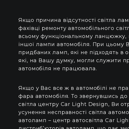
Якщо причина відсутності світла лам
фахівці ремонту автомобільного світ
всьому функціональному ланцюжку, що
іншої лампи автомобіля. При цьому 
придбаних ламп, які не підходять в о
які, на Вашу думку, могли служити 
автомобіля не працювала.
Якщо у Вас все ж в автомобілі не пр
фара автомобіля. То звернувшись до 
світла центру Сar Light Design, Ви о
усунення несправності світла автом
автоламп – центр автосвітла Сar Lig
дистриб’юторів автоламп, що дає зм