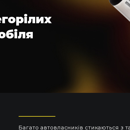
егорілих
обіля
Пн-Пн 09:00–20:00
+38 (067) 274-70-70
Сб–Нд – вихідні
+38 (063) 274-70-70
Багато автовласників стикаються з т