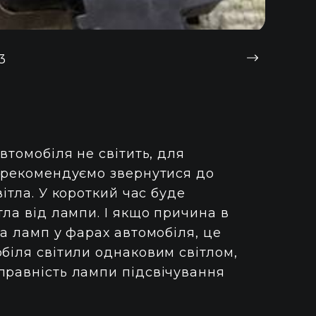
3
втомобіля не світить, для
в рекомендуємо звернутися до
ітла. У короткий час буде
тла від лампи. І якщо причина в
на ламп у фарах автомобіля, це
біля світили однаковим світлом,
правність лампи підсвічування