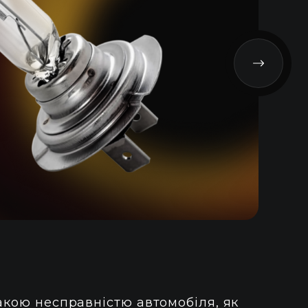
3
UA
акою несправністю автомобіля, як