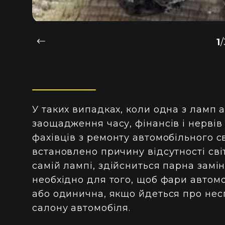
1
/
У таких випадках, коли одна з ламп а
заощадження часу, фінансів і нерві
фахівців з ремонту автомобільного св
встановлено причину відсутності сві
самій лампі, здійсниться парна замі
необхідно для того, щоб фари автомо
або одинична, якщо йдеться про нес
салону автомобіля.