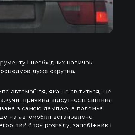
трументу і необхідних навичок
процедура дуже скрутна.
па автомобіля, яка не світиться, ще
ажучи, причина відсутності світіння
язана з самою лампою, а поломка
кщо на автомобілі встановлено
регорілий блок розпалу, запобіжник і