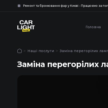
нок.
Ремонт та бронювання фар у Києві • Працюємо за п
крити
крити
Популярні послуги
Головна
Обкле
Полірування та
броню
шліфування фар у Києві
Наші послуги
Заміна перегорілих лам
захисн
Авторизація
Заміна перегорілих л
Щоб використовувати всі функції сайту
Головна
увійдіть до особистого кабінету
Послуги
Наші роботи