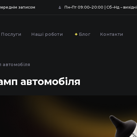
опереднім записом
Пн–Пт 09:00–20:00 | Сб–Нд – вихідні
Послуги
Наші роботи
Блог
Контакти
ювання та
Профілактика фар
вання фар
автомобіля у Києві
п автомобіля
ою плівкою у Києві
амп автомобіля
,