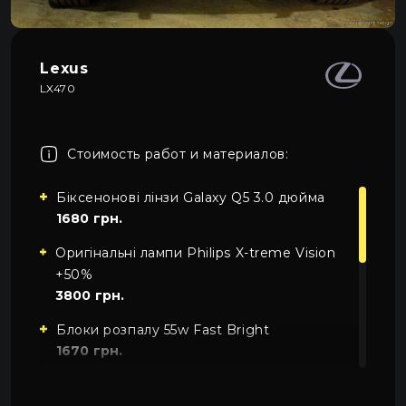
Про автосвет
0
Все категории
Контакты
Lexus
LX470
Язык
RU
UA
Стоимость работ и материалов:
EN
Біксенонові лінзи Galaxy Q5 3.0 дюйма
Пн–Пт 09:00–20:00
+38 (067) 274-70-70
RU
Сб–Вс – выходные
+38 (063) 274-70-70
1680 грн.
Оригінальні лампи Philips X-treme Vision
+50%
3800 грн.
Блоки розпалу 55w Fast Bright
1670 грн.
Робота зі встановлення
2000 грн.