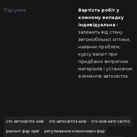
Підсумок
Вартість робіт у
кожному випадку
індивідуальна
і
залежить від стану
автомобільної оптики,
наявних проблем,
курсу валют при
придбанні витратних
матеріалів і установчих
елементів автосвітла.
сто автосвітло київ
сто автосвітла київ
сто київ авто світло
ремонт фар opel
регулювання ксенонових фар