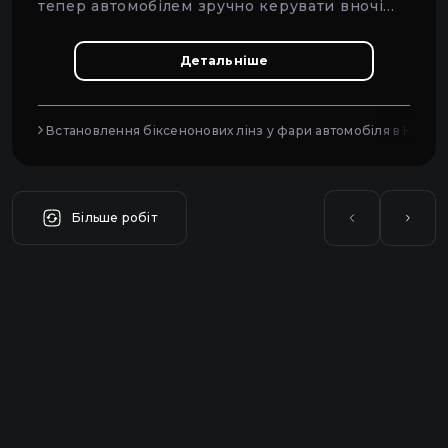
тепер автомобілем зручно керувати вночі
навіть на неосвітлених дорогах.
Детальніше
Встановлення біксенонових лінз у фари автомобіля в Києві
Більше робіт