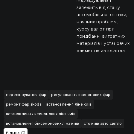
індивідуальна і
залежить від стану
автомобільної оптики,
наявних проблем,
курсу валют при
придбанні витратних
матеріалів і установчих
елементів автосвітла.
перелінзування фар
регулювання ксенонових фар
ремонт фар skoda
встановлення лінз київ
встановлення ксенонових лінз київ
встановлення біксенонових лінз київ
сто київ авто світло
Більше