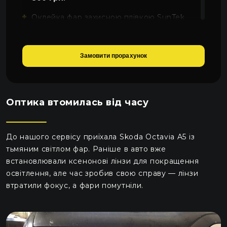
Оклейка фар захисною плівкою SunTek
2000 грн.
Замовити прорахунок
Оптика втомилась від часу
До нашого сервісу приїхала Skoda Octavia A5 із
тьмяним світлом фар. Раніше в авто вже
встановлювали ксенонові лінзи для покращення
освітлення, але час зробив свою справу — лінзи
втратили фокус, а фари помутніли.