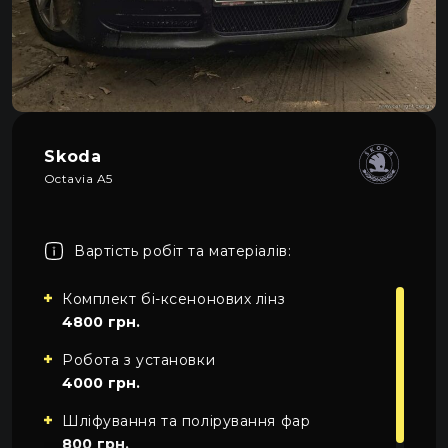
Про автосвітло
3
Усі категорії
Контакти
Автосвітло
Мова
UA
Електрика
UA
Skoda
Проводка
Octavia A5
EN
Пн-Пн 09:00–20:00
+38 (067) 274-70-70
RU
Сб–Нд – вихідні
+38 (063) 274-70-70
Вартість робіт та матеріалів:
Комплект бі-ксенонових лінз
4800 грн.
Робота з установки
4000 грн.
Шліфування та полірування фар
800 грн.