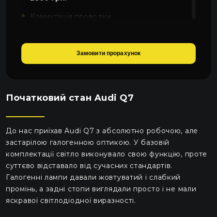
Коммутація проводки
5600 грн.
Замовити прорахунок
Початковий стан Audi Q7
До нас приїхав Audi Q7 з абсолютно робочою, але
застарілою галогенною оптикою. У базовій
комплектації світло виконувало свою функцію, проте
суттєво відставало від сучасних стандартів.
Галогенні лампи давали жовтуватий і слабкий
промінь, а задні стопи виглядали просто і не мали
яскравої світлодіодної виразності.