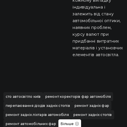
кожному випадку
індивідуальна і
залежить від стану
автомобільної оптики,
наявних проблем,
курсу валют при
придбанні витратних
матеріалів і установчих
елементів автосвітла.
сто автосвітло київ
ремонт коректорів фар автомобіля
перепаювання діодів задніх стопів
ремонт задніх фар
ремонт задніх ліхтарів автомобіля
ремонт задніх стопів
ремонт автомобільних фар
Більше