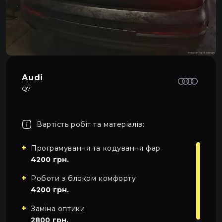
Про автосвітло
3
Усі категорії
Контакти
Автосвітло
Мова
UA
Електрика
UA
Audi
Проводка
Q7
EN
Пн-Пн 09:00–20:00
+38 (067) 274-70-70
RU
Сб–Нд – вихідні
+38 (063) 274-70-70
Вартість робіт та матеріалів:
Програмування та кодування фар
4200 грн.
Роботи з блоком комфорту
4200 грн.
Заміна оптики
2800 грн.