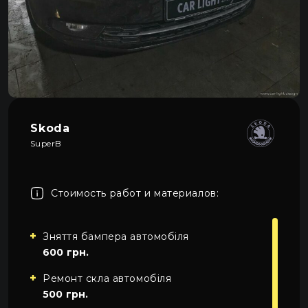
Про автосвет
0
Все категории
Контакты
Язык
RU
UA
Skoda
EN
SuperB
Пн–Пт 09:00–20:00
+38 (067) 274-70-70
RU
Сб–Вс – выходные
+38 (063) 274-70-70
Стоимость работ и материалов:
Зняття бампера автомобіля
600 грн.
Ремонт скла автомобіля
500 грн.