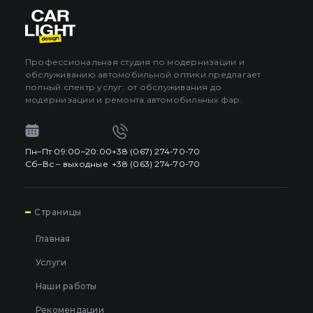
Про автосвет
0
Все категории
Контакты
Профессиональная студия по модернизации и
обслуживанию автомобильной оптики предлагает
Язык
RU
полный спектр услуг: от обслуживания до
UA
модернизации и ремонта автомобильных фар.
EN
Пн–Пт 09:00–20:00
+38 (067) 274-70-70
Пн–Пт 09:00–20:00
+38 (067) 274-70-70
RU
Сб–Вс – выходные
+38 (063) 274-70-70
Сб–Вс – выходные
+38 (063) 274-70-70
7
Страницы
Главная
Услуги
Наши работы
Рекомендации