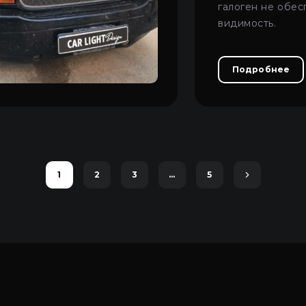
галоген не обес
видимость.
Подробнее
1
2
3
…
5