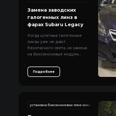
Про автосвет
Все категории
Замена заводских
Войти
Закрыть
Контакты
галогенных линз в
фарах Subaru Legacy
Язык
Когда штатные галогенные
UA
линзы уже не дают
безопасного света, их замена
EN
на биксеноновые модули
RU
позволяет вернуть четкий луч и
комфорт в ночных поездках.
Подробнее
установка биксеноновых линз киев
замена ко