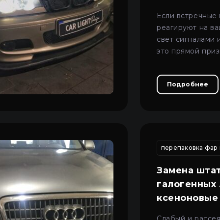
Если встречные
реагируют на в
свет сигналами 
это прямой приз
фары нуждаются
регулировке.
Подробнее
регулировка фар автомобиля
настройка света фар
перепаковка фар 
регули
Замена шта
галогенных 
ксеноновые
в BMW X5 e5
Слабый и рассе