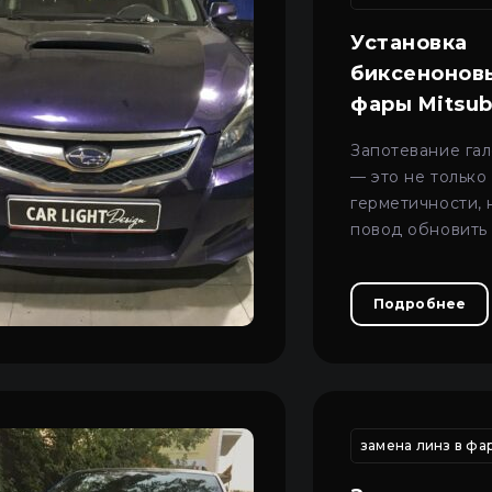
Установка
биксеноновы
фары Mitsub
Запотевание га
— это не только
герметичности, 
повод обновить
Пн–Пт 09:00–20:00
+38 (067) 274-70-70
автомобиля до 
Сб–Вс – выходные
+38 (063) 274-70-70
безопасного уро
Подробнее
рпуса фары
регулировка фар на автомобиле киев
замена линз в фа
регулировка