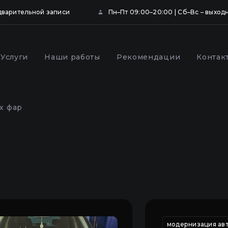
дварительной записи
Пн–Пт 09:00–20:00 | Сб–Вс – выход
Услуги
Наши работы
Рекомендации
Контак
ка и бронирование
Профилактика фар
щитной пленкой в
автомобиля в Киеве
х фар
,
рпуса фары
настройка фар авто
настройка фар киев
модернизация авт
настро