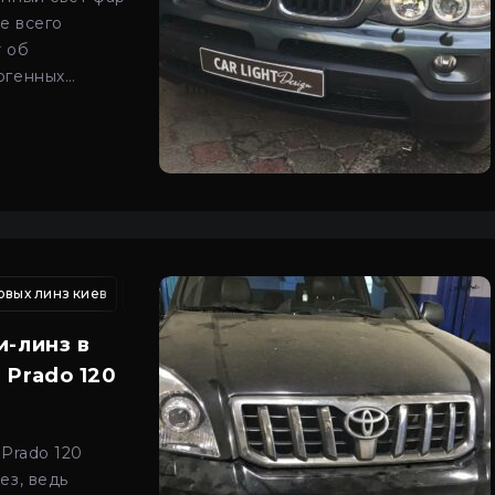
е всего
т об
огенных
ые требуют
е современные
овых линз киев
ировка фар киев
профилактика led фар автомобиля
регулировка оптики киев
регулировка свет
регулиров
и-линз в
 Prado 120
 Prado 120
ез, ведь