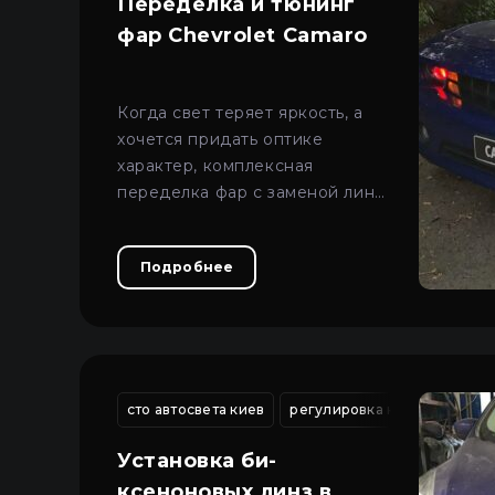
Переделка и тюнинг
фар Chevrolet Camaro
Когда свет теряет яркость, а
хочется придать оптике
характер, комплексная
переделка фар с заменой линз
и тюнингом дает наилучший
результат.
Подробнее
сто автосвета киев
регулировка ксеноновых ф
Установка би-
ксеноновых линз в