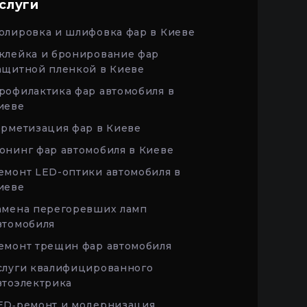
слуги
олировка и шлифовка фар в Киеве
клейка и бронирование фар
ащитной пленкой в Киеве
рофилактика фар автомобиля в
иеве
ерметизация фар в Киеве
юнинг фар автомобиля в Киеве
емонт LED-оптики автомобиля в
иеве
амена перегоревших ламп
втомобиля
емонт трещин фар автомобиля
слуги квалифицированного
втоэлектрика
ED‑ремонт и модернизация