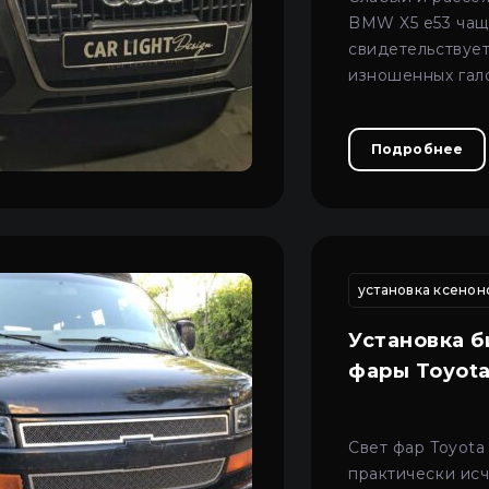
BMW X5 e53 чащ
свидетельствуе
изношенных гал
модулях, котор
замены на боле
Подробнее
линзы.
втомобиля внутри
регулировка фар на автомобиле киев
установка ксенон
регул
Установка б
фары Toyota
Свет фар Toyota
практически исч