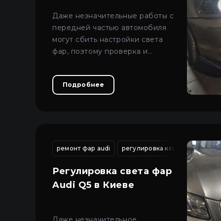
Даже незначительные работы с
передней частью автомобиля
могут сбить настройки света
фар, поэтому проверка и
регулировка прибором
являются обязательными.
Подробнее
ремонт фар audi
регулировка ксеноновых фар
Регулировка света фар
Audi Q5 в Киеве
Даже незначительное