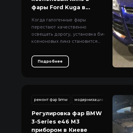
фары Ford Kuga в
Киеве
Когда галогенные фары
перестают качественно
освещать дорогу, установка би-
ксеноновых линз становится
самым эффективным решением
для восстановления
Подробнее
безопасного света.
ремонт фар bmw
модернизация фар киев
м
Регулировка фар BMW
3-Series e46 M3
прибором в Киеве