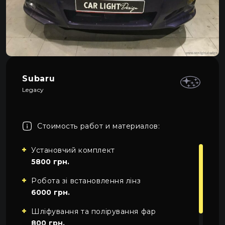
Про автосвет
0
Все категории
Контакты
Язык
RU
UA
Subaru
Legacy
EN
Пн–Пт 09:00–20:00
+38 (067) 274-70-70
RU
Сб–Вс – выходные
+38 (063) 274-70-70
Стоимость работ и материалов:
Установчий комплект
5800 грн.
Робота зі встановлення лінз
6000 грн.
Шліфування та полірування фар
800 грн.