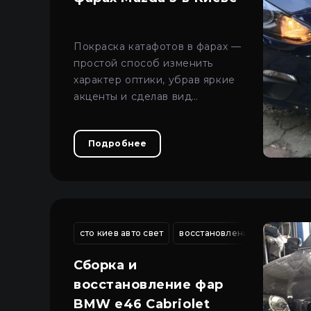
Покраска катафотов в фарах —
простой способ изменить
характер оптики, убрав яркие
акценты и сделав вид
автомобиля более сдержанным
и современным.
Подробнее
сто киев авто свет
восстановление трещин фа
Сборка и
восстановление фар
BMW e46 Cabriolet