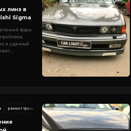
х линз в
ishi Sigma
логенной фары
 проблема
но и удачный
 свет
современного и
вня.
в
сто автосвета киев
ремонт трещин фар автомобиля
сто автосвета киев
ремонт разбитого стекла 
модернизация света 
ение
ой