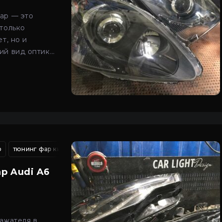
ар — это
только
т, но и
ий вид оптики,
е современной
р
емонт автомобильных фар
тюнинг фар киев
герметизация фар киев
ремонт авто оптики
ремонт фар aud
установка ксе
р Audi A6
ажателя в