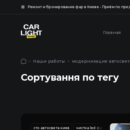
айте
нка.
Ремонт и бронирование фар в Киеве • Приём по пре
крыть
Популярные услуги
Главная
крыть
Оклей
Полировка и шлифовка
фар за
фар в Киеве
Наши работы
модернизация автосвет
Киеве
Авторизация
Сортування по тегу
Чтобы использовать все функции сайта
Главная
войдите в личный кабинет
Услуги
Наши работы
сто автосвета киев
чистка led фар от грязи