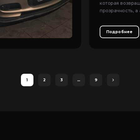
которая возвра
прозрачность, 
аккуратный вид
свет.
Подробнее
1
2
3
…
9