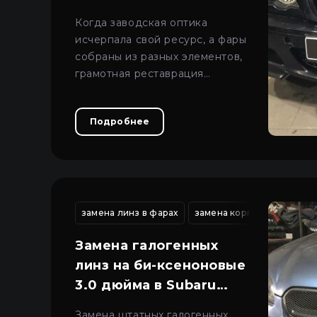
Когда заводская оптика
исчерпала свой ресурс, а фары
собраны из разных элементов,
грамотная реставрация
позволяет получить
полноценный, правильный свет
Подробнее
и обновленный вид.
замена линз в фарах
замена корпуса фары
Замена галогенных
линз на би-ксеноновые
3.0 дюйма в Subaru
Legacy
Замена штатных галогенных