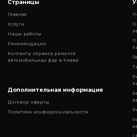
Страницы
У
Главная
П
Услуги
О
з
Наши работы
П
Рекомендации
К
Контакты сервиса ремонта
Г
автомобильных фар в Киеве
Т
Р
К
Дополнительная информация
З
а
Договор оферты
Р
Политика конфиденциальности
У
а
L