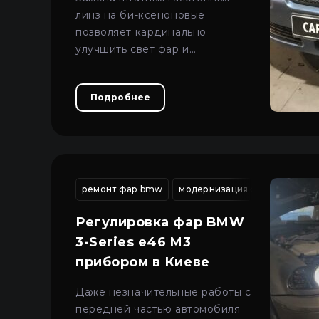
линз на би-ксеноновые
позволяет кардинально
улучшить свет фар и
одновременно обновить
внешний вид оптики.
Подробнее
ремонт фар bmw
модернизация фар киев
м
Регулировка фар BMW
3-Series e46 M3
прибором в Киеве
Даже незначительные работы с
передней частью автомобиля