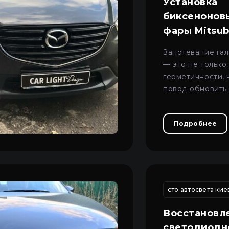
Установка
биксеноновы
фары Mitsub
Запотевание га
— это не только
герметичности, 
повод обновить
автомобиля до 
безопасного уро
Подробнее
изация фар киев
тюнинг птф
модернизация автосвета киев
сто автосвета кие
Восстановл
светодиодн