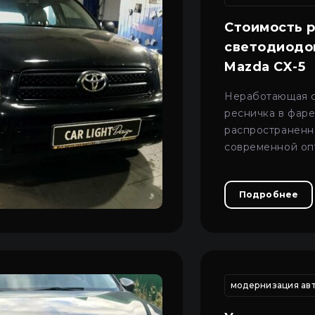
Стоимость 
светодиодо
Mazda CX-5
Неработающая 
ресничка в фаре
распространенн
современной оп
Пн–Пт 09:00–20:00
+38 (067) 274-70-70
в большинстве 
Сб–Вс – выходные
+38 (063) 274-70-70
решить ремонто
Подробнее
фары.
птики
ремонт автомобильных фар
ремонт авто оптики
модернизация авт
сто к