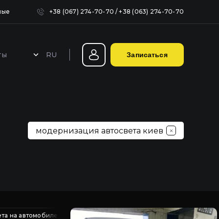
ные
+38 (067) 274-70-70
/
+38 (063) 274-70-70
RU
ты
Записаться
Герметизация фар в Киеве
модернизация автосвета киев
та на автомобиле
 помутнения фар киев
ремонт трещин фар автомобиля
удаление помутнения фар
восстановл
ремонт ра