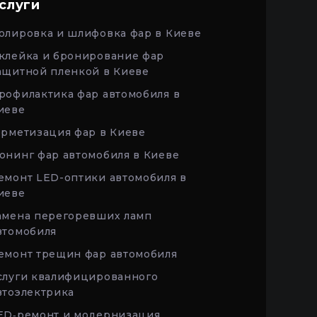
слуги
олировка и шлифовка фар в Киеве
клейка и бронирование фар
ащитной пленкой в Киеве
рофилактика фар автомобиля в
иеве
ерметизация фар в Киеве
юнинг фар автомобиля в Киеве
емонт LED-оптики автомобиля в
иеве
амена перегоревших ламп
втомобиля
емонт трещин фар автомобиля
слуги квалифицированного
втоэлектрика
ED‑ремонт и модернизация