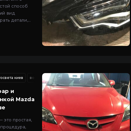
остой способ
ий вид
рать детали,
 не радуют
освета киев
 киев
модернизация света на автомобиле
восстановление трещин фар автомобиля
сто киев авто свет
восста
фар и
енкой Mazda
ве
 это простая,
 процедура,