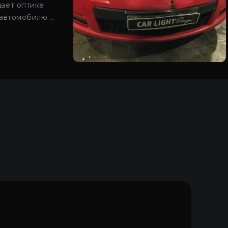
щает оптике
а автомобилю —
 и правильный