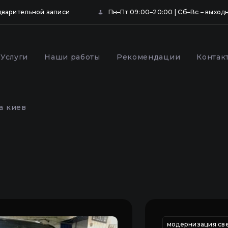
дварительной записи
Пн–Пт 09:00–20:00 | Сб–Вс – выход
Услуги
Наши работы
Рекомендации
Контак
ка и бронирование
Профилактика фар
щитной пленкой в
автомобиля в Киеве
а киев
,
ремонт фар toyota
восстановление фар автомобиля
модернизация све
удаление