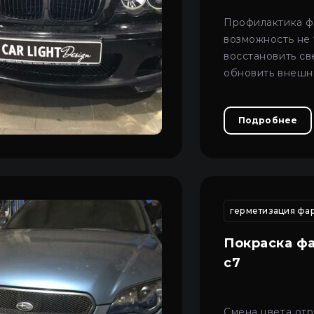
Профилактика ф
возможность не 
восстановить све
обновить внешн
сделав ее боле
и аккуратной.
Подробнее
регулировка ксеноновых фар
ремонт автомобильной оптики
герметизация фа
р
Покраска фа
c7
Смена цвета отр