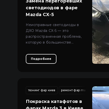
Замена перегоревших
светодиодов в фаре
Mazda CX-5
Неисправные светодиоды в
ДХО Mazda CX-5 — это
распространенная проблема,
которую в большинстве
случаев можно решить
ремонтом без замены фары.
Подробнее
тюнинг фар киев
ремонт фар mazda
модерн
Покраска катафотов в
фарах Mazda 3 в Киеве