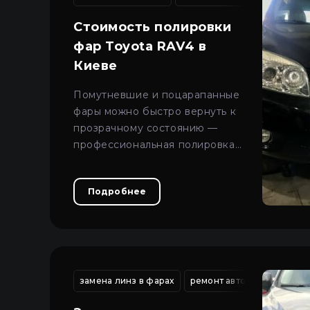
Про автосвет
Все категории
Стоимость полировки
Войти
Закрыть
Контакты
фар Toyota RAV4 в
Киеве
Язык
Помутневшие и поцарапанные
UA
фары можно быстро вернуть к
прозрачному состоянию —
EN
профессиональная полировка
RU
восстанавливает
светопроницаемость и
Подробнее
улучшает внешний вид
автомобиля.
замена линз в фарах
ремонт автомобильной о