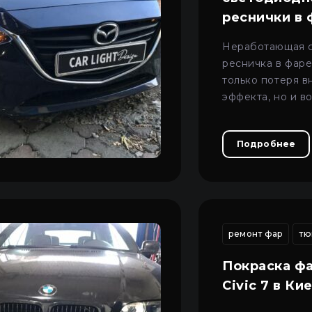
реснички в 
CX-5
Неработающая 
ресничка в фаре
только потеря 
эффекта, но и в
исправности ДХ
большинстве сл
Подробнее
решить ремонто
фары.
р автомобиля
восстановление разбитой фары
ремонт фар
чистка led фар 
тю
Покраска ф
Civic 7 в Ки