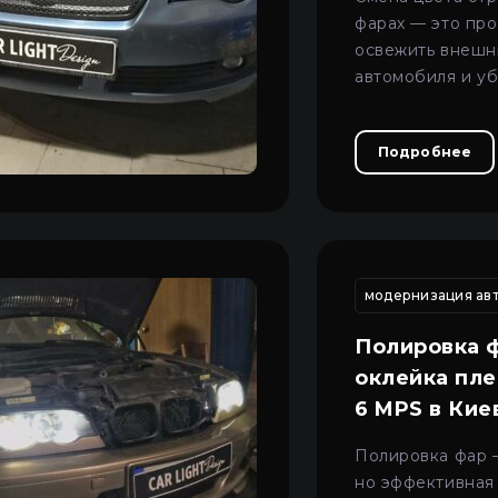
фарах — это пр
освежить внешн
автомобиля и уб
которые больше
глаз.
Подробнее
одернизация автосвета киев
сто автосвета киев
модернизация авт
сто автосвета
Полировка 
оклейка пл
6 MPS в Кие
Полировка фар —
но эффективная