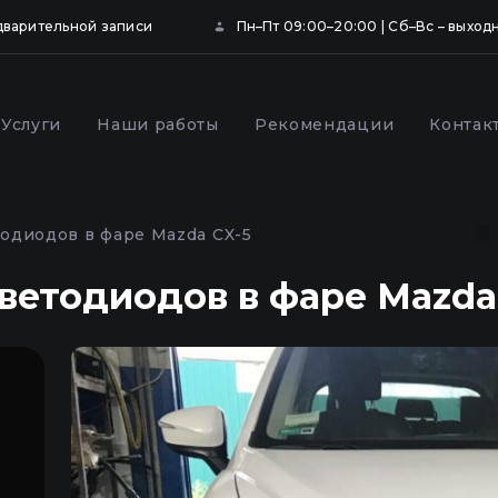
дварительной записи
Пн–Пт 09:00–20:00 | Сб–Вс – выход
Услуги
Наши работы
Рекомендации
Контак
ка и бронирование
Профилактика фар
щитной пленкой в
автомобиля в Киеве
одиодов в фаре Mazda CX-5
ветодиодов в фаре Mazda
,