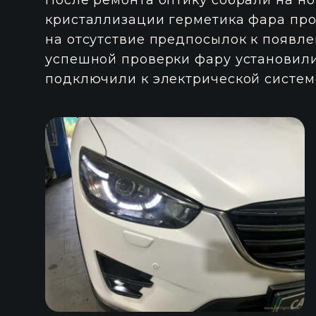
После ремонта оптику собрали на н
кристаллизации герметика фара про
на отсутствие предпосылок к появл
успешной проверки фару установили
подключили к электрической систем