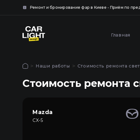
айте
нка.
Ремонт и бронирование фар в Киеве • Приём по пре
крыть
Популярные услуги
Главная
крыть
Оклей
Полировка и шлифовка
фар за
фар в Киеве
Наши работы
Стоимость ремонта свет
Киеве
Авторизация
Стоимость ремонта с
Чтобы использовать все функции сайта
Главная
войдите в личный кабинет
Услуги
Mazda
CX-5
Наши работы