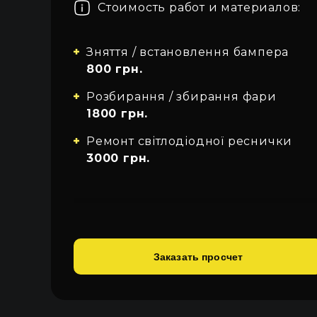
Стоимость работ и материалов:
Про автосвет
Все категории
Войти
Закрыть
Контакты
Зняття / встановлення бампера
800 грн.
Язык
Розбирання / збирання фари
UA
1800 грн.
EN
Ремонт світлодіодної реснички
3000 грн.
RU
Заказать просчет