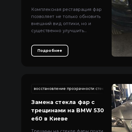
Киеве
Комплексная реставрация фар
позволяет не только обновить
внешний вид оптики, но и
существенно улучшить
качество света и безопасность
движения.
Подробнее
восстановление прозрачности стекол
восстан
Замена стекла фар с
трещинами на BMW 530
e60 в Киеве
Трещины на стекле фары почти