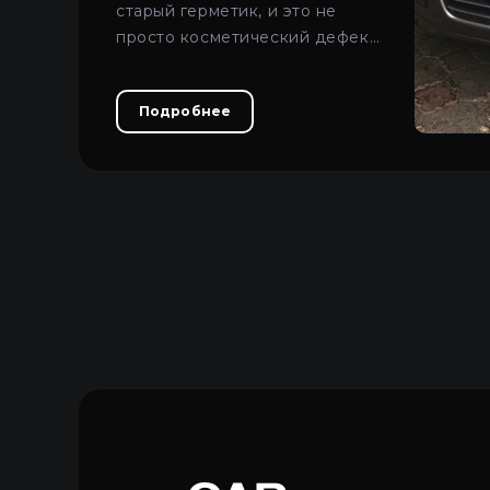
старый герметик, и это не
просто косметический дефект
— запыленная оптика снижает
световой поток и ухудшает
Подробнее
видимость дороги.