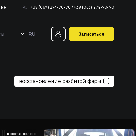
ные
+38 (067) 274-70-70
/
+38 (063) 274-70-70
RU
ты
Записаться
Герметизация фар в Киеве
восстановление разбитой фары
т
а led фар от грязи
восстановление трещин фар автомобиля
профилактика фар киев
восстановление р
профилактика led