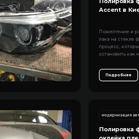
Полировка 
Accent в Ки
Пожелтение и р
лака на стекле 
процесс, которы
остановить как 
чтобы сохранить
внешний вид оп
Подробнее
ин фар автомобиля
восстановление трещин фар автомобиля
модернизация авт
Полировка 
оклейка пл