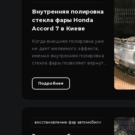
Про автосвет
Все категории
Внутренняя полировка
Войти
Закрыть
Контакты
стекла фары Honda
Accord 7 в Киеве
Язык
Когда внешняя полировка уже
UA
не дает желаемого эффекта,
именно внутренняя полировка
EN
стекла фары позволяет вернуть
RU
прозрачность,
светопроницаемость и
Подробнее
реальное качество света.
восстановление фар автомобиля
ремонт трещ