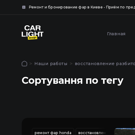
айте
нка.
Ремонт и бронирование фар в Киеве • Приём по пре
крыть
Популярные услуги
Главная
крыть
Оклей
Полировка и шлифовка
фар за
фар в Киеве
Наши работы
восстановление разбит
Киеве
Авторизация
Сортування по тегу
Чтобы использовать все функции сайта
Главная
войдите в личный кабинет
Услуги
Наши работы
ремонт фар honda
восстановление разбитой 