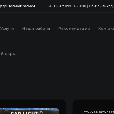
дварительной записи
Пн–Пт 09:00–20:00 | Сб–Вс – выход
Услуги
Наши работы
Рекомендации
Контак
ка и бронирование
Профилактика фар
щитной пленкой в
автомобиля в Киеве
ой фары
,
фары
реставрация фар
чистка фар автомобиля внутри
сто киев авто све
чистк