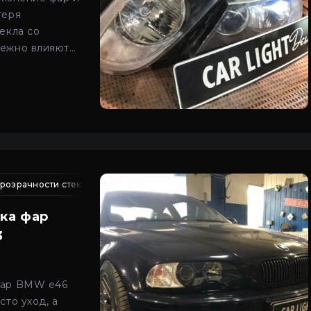
теря
екла со
ежно влияют
та и ресурс
внутри
розрачности стекол
чистка led фар от грязи
ремонт трещин фар автомобиля
профилактика фар киев
восста
пр
ка фар
3
фар BMW e46
сто уход, а