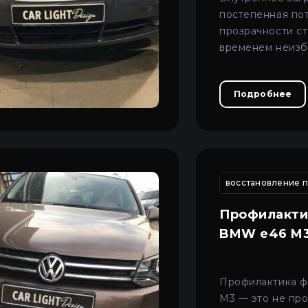
постепенная по
прозрачности ст
временем неизб
на качество све
оптики.
Подробнее
ние разбитой фары
реставрация фар
чистка фар автомобиля 
восстановление п
Профилакти
BMW e46 M
Профилактика 
M3 — это не про