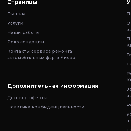
Страницы
У
Главная
П
Услуги
О
з
Наши работы
П
Рекомендации
К
Контакты сервиса ремонта
Г
автомобильных фар в Киеве
Т
Р
К
Дополнительная информация
З
а
Договор оферты
Р
Политика конфиденциальности
У
а
L