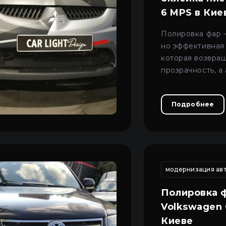
6 MPS в Кие
Полировка фар —
но эффективная
которая возвра
прозрачность, 
аккуратный вид
свет.
Подробнее
овление разбитой фары
реставрация фар
чистка фар автомо
модернизация авт
Полировка 
Volkswagen G
Киеве