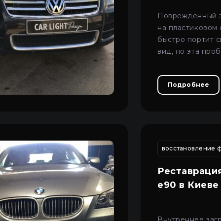
Поврежденный 
на пластиковом 
быстро портит 
вид, но эта про
эффективно реш
профессиональ
Подробнее
полировкой.
овление трещин фар автомобиля
восстановление разбитой фар
восстановление 
Реставраци
e90 в Киеве
Внутреннее заг