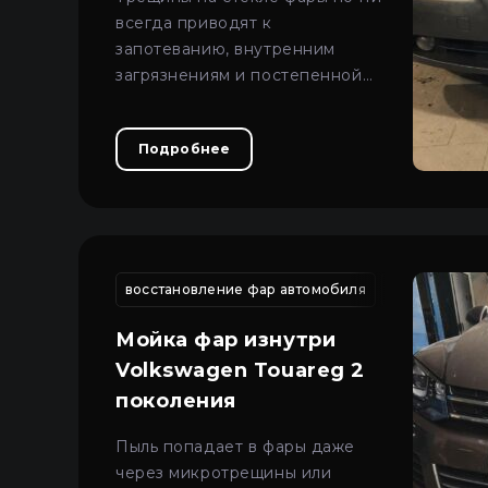
всегда приводят к
запотеванию, внутренним
загрязнениям и постепенной
потере света, поэтому замена
стекла — самое правильное
Подробнее
решение.
восстановление фар автомобиля
восстановле
Мойка фар изнутри
Volkswagen Touareg 2
поколения
Пыль попадает в фары даже
через микротрещины или