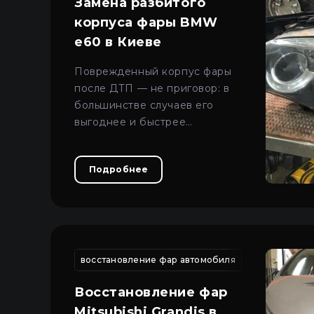
Замена разбитого
корпуса фары BMW
e60 в Киеве
Поврежденный корпус фары
после ДТП — не приговор: в
большинстве случаев его
выгоднее и быстрее
восстановить, чем покупать
фару целиком.
Подробнее
восстановление фар автомобиля
ремонт трещ
Восстановление фар
Mitsubishi Grandis в