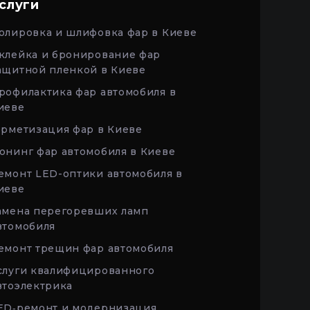
слуги
олировка и шлифовка фар в Киеве
клейка и бронирование фар
ащитной пленкой в Киеве
рофилактика фар автомобиля в
иеве
ерметизация фар в Киеве
юнинг фар автомобиля в Киеве
емонт LED-оптики автомобиля в
иеве
амена перегоревших ламп
втомобиля
емонт трещин фар автомобиля
слуги квалифицированного
втоэлектрика
ED‑ремонт и модернизация