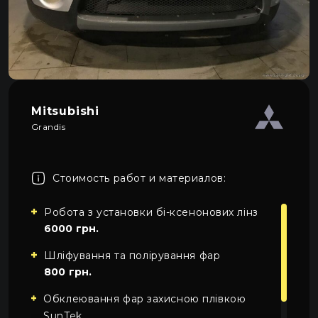
Про автосвет
0
Все категории
Контакты
Язык
RU
UA
Mitsubishi
Grandis
EN
Пн–Пт 09:00–20:00
+38 (067) 274-70-70
RU
Сб–Вс – выходные
+38 (063) 274-70-70
Стоимость работ и материалов:
Робота з установки бі-ксенонових лінз
6000 грн.
Шліфування та полірування фар
800 грн.
Обклеювання фар захисною плівкою
SunTek