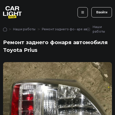
айте
нка.
Ввойти
Авторизация
крыть
Наши
Популярные услуги
Наши работы
Ремонт заднего фонаря автомобиля Toyota
крыть
работы
Чтобы использовать
все функции сайта,
ь звонок
Ремонт заднего фонаря автомобиля
войдите в личный
Оклейка и брон
Полировка и шлифовка
Toyota Prius
кабинет
фар защитной п
рыть
фар в Киеве
Киеве
Главная
Услуги
Войти
Наши работы
Закрыть