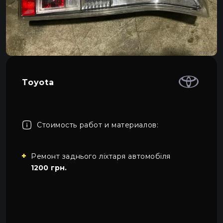
Про автосвет
0
Все категории
Контакты
Язык
RU
UA
Toyota
EN
Пн–Пт 09:00–20:00
+38 (067) 274-70-70
RU
Сб–Вс – выходные
+38 (063) 274-70-70
Стоимость работ и материалов:
Ремонт заднього ліхтаря автомобіля
1200 грн.