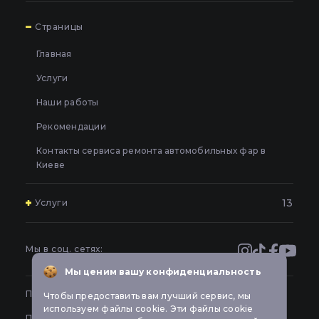
7
Страницы
Главная
Услуги
Наши работы
Рекомендации
Контакты сервиса ремонта автомобильных фар в
Киеве
13
Услуги
Полировка и шлифовка фар в Киеве
Оклейка и бронирование фар защитной пленкой в
Мы в соц. сетях:
Киеве
Мы ценим вашу конфиденциальность
Профилактика фар автомобиля в Киеве
Публичное предложение
Чтобы предоставить вам лучший сервис, мы
Герметизация фар в Киеве
используем файлы cookie. Эти файлы cookie
Политика конфиденциальности