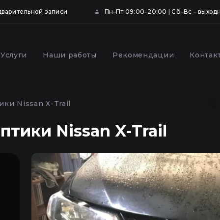
дварительной записи
Пн–Пт 09:00–20:00 | Сб–Вс – выход
Услуги
Наши работы
Рекомендации
Контак
ка и бронирование
Профилактика фар
щитной пленкой в
автомобиля в Киеве
ки Nissan X-Trail
тики Nissan X-Trail
,