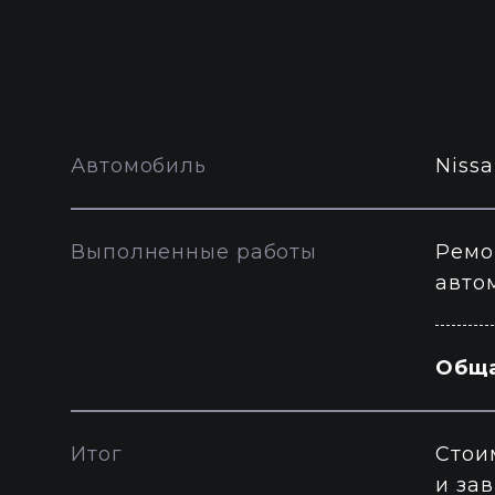
Автомобиль
Niss
Выполненные работы
Ремо
авто
Обща
Итог
Стои
и за