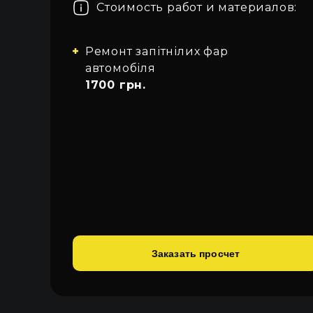
Стоимость работ и материалов:
Про автосвет
Все категории
Войти
Закрыть
Контакты
Ремонт запітнілих фар
автомобіля
Язык
1700 грн.
UA
EN
RU
Заказать просчет