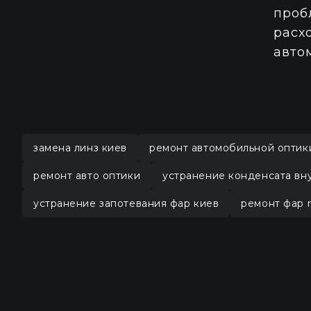
проб
расх
авто
замена линз киев
ремонт автомобильной оптик
ремонт авто оптики
устранение конденсата вн
устранение запотевания фар киев
ремонт фар n