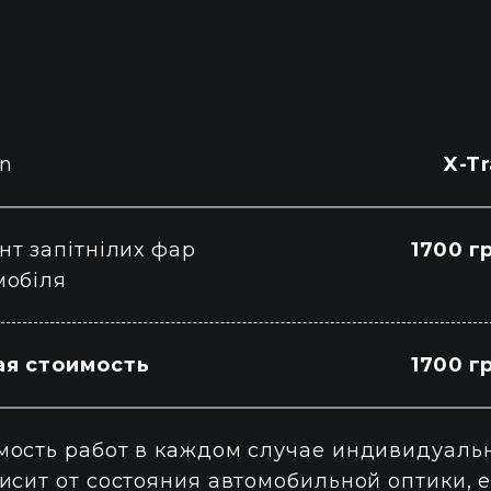
an
X-Tr
нт запітнілих фар
1700 г
мобіля
я стоимость
1700 г
мость работ в каждом случае индивидуаль
висит от состояния автомобильной оптики, 