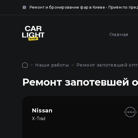
айте
нка.
Ремонт и бронирование фар в Киеве • Приём по пре
крыть
Популярные услуги
Главная
крыть
Оклей
Полировка и шлифовка
фар за
фар в Киеве
Наши работы
Ремонт запотевшей опти
Киеве
Авторизация
Ремонт запотевшей оп
Чтобы использовать все функции сайта
Главная
войдите в личный кабинет
Услуги
Nissan
X-Trail
Наши работы