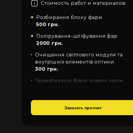
Стоимость работ и материалов:
Про автосвет
Все категории
Войти
Закрыть
Розбирання блоку фари
Контакты
500 грн.
Язык
Полірування-шліфування фар
UA
2000 грн.
Очищення світлового модуля та
EN
внутрішніх елементів оптики
300 грн.
RU
Герметизація фари новим швом
після складання
200 грн.
Заказать просчет