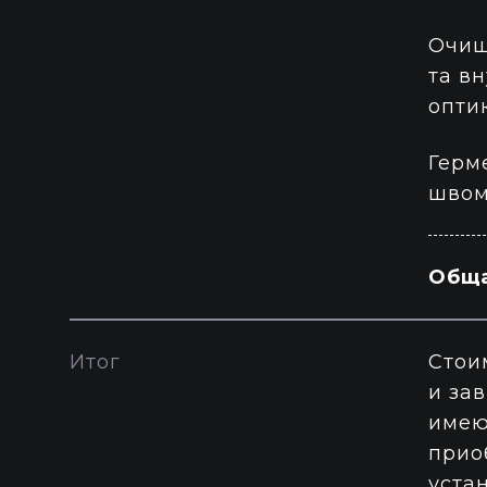
Очищ
та в
опти
Герм
швом
Обща
Итог
Стои
и за
имею
прио
уста