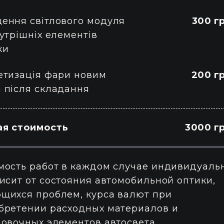
ення світлового модуля
300 г
нутрішніх елементів
ки
етизація фари новим
200 г
 після складання
я стоимость
3000 гр
мость работ в каждом случае индивидуаль
висит от состояния автомобильной оптики,
щихся проблем, курса валют при
бретении расходных материалов и
новочных элементов автосвета.