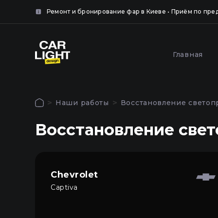
айте
нка.
Ремонт и бронирование фар в Киеве • Приём по пре
крыть
Популярные услуги
Главная
крыть
Оклей
Полировка и шлифовка
фар за
фар в Киеве
Наши работы
Восстановление светопр
Киеве
Авторизация
Восстановление свет
Чтобы использовать все функции сайта
Главная
войдите в личный кабинет
Услуги
Chevrolet
Captiva
Наши работы