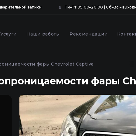
дварительной записи
Пн–Пт 09:00–20:00 | Сб–Вс – выход
Услуги
Наши работы
Рекомендации
Контак
ка и бронирование
Профилактика фар
щитной пленкой в
автомобиля в Киеве
оницаемости фары Chevrolet Captiva
опроницаемости фары Che
,