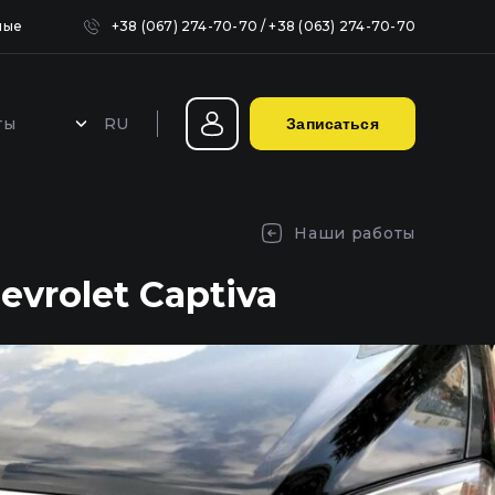
ные
+38 (067) 274-70-70
/
+38 (063) 274-70-70
RU
ты
Записаться
Герметизация фар в Киеве
Наши работы
vrolet Captiva