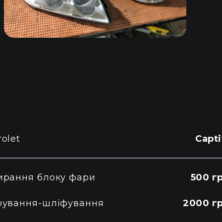
olet
Capt
ирання блоку фари
500 г
рування-шліфування
2000 гр