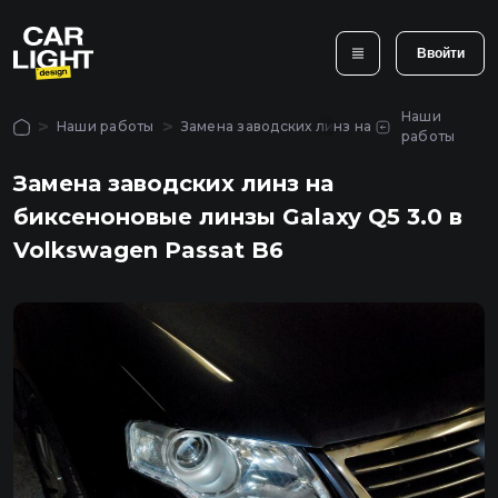
айте
нка.
Ввойти
Авторизация
крыть
Наши
Популярные услуги
Наши работы
Замена заводских линз на биксеноновые ли
крыть
работы
Чтобы использовать
все функции сайта,
ь звонок
Замена заводских линз на
войдите в личный
Оклейка и брон
Полировка и шлифовка
биксеноновые линзы Galaxy Q5 3.0 в
кабинет
фар защитной п
рыть
фар в Киеве
Киеве
Volkswagen Passat B6
Главная
Услуги
Войти
Наши работы
Закрыть