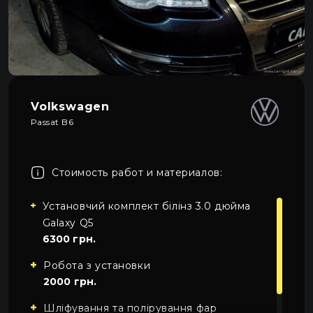
Про автосвет
0
Все категории
Контакты
Язык
RU
UA
Volkswagen
Passat B6
EN
Пн–Пт 09:00–20:00
+38 (067) 274-70-70
RU
Сб–Вс – выходные
+38 (063) 274-70-70
Стоимость работ и материалов:
Установчий комплект білінз 3.0 дюйма
Galaxy Q5
6300 грн.
Робота з установки
2000 грн.
Шліфування та полірування фар