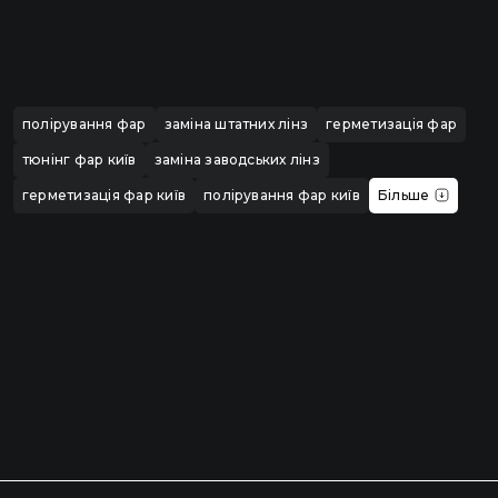
полірування фар
заміна штатних лінз
герметизація фар
тюнінг фар київ
заміна заводських лінз
герметизація фар київ
полірування фар київ
Більше