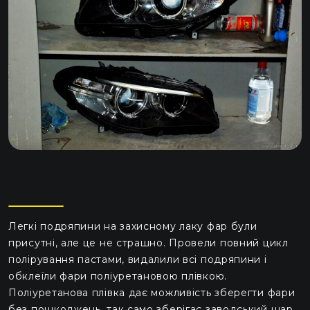
Легкі подряпини на захисному лаку фар були
присутні, але це не страшно. Провели повний цикл
полірування пастами, видалили всі подряпини і
обклеїли фари поліуретановою плівкою.
Поліуретанова плівка дає можливість зберегти фари
без пошкоджень, так само зберігає заводський шар