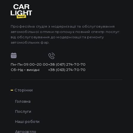
Про автосвітло
3
Усі категорії
Контакти
Автосвітло
Професійна студія з модернізації та обслуговування
автомобільної оптики пропонує повний спектр послуг:
Мова
UA
Електрика
від обслуговування до модернізації та ремонту
UA
автомобільних фар.
Проводка
EN
Пн-Пн 09:00–20:00
+38 (067) 274-70-70
Пн-Пн 09:00–20:00
+38 (067) 274-70-70
RU
Сб–Нд – вихідні
+38 (063) 274-70-70
Сб–Нд – вихідні
+38 (063) 274-70-70
7
Сторінки
Головна
Послуги
Наші роботи
Автосвітло