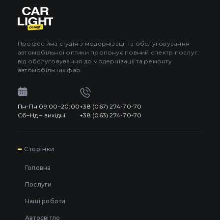
Про автосвітло
3
Усі категорії
Контакти
Автосвітло
Професійна студія з модернізації та обслуговування
автомобільної оптики пропонує повний спектр послуг:
Мова
UA
Електрика
від обслуговування до модернізації та ремонту
UA
автомобільних фар.
Проводка
EN
Пн-Пн 09:00–20:00
+38 (067) 274-70-70
Пн-Пн 09:00–20:00
+38 (067) 274-70-70
RU
Сб–Нд – вихідні
+38 (063) 274-70-70
Сб–Нд – вихідні
+38 (063) 274-70-70
7
Сторінки
Головна
Послуги
Наші роботи
Автосвітло