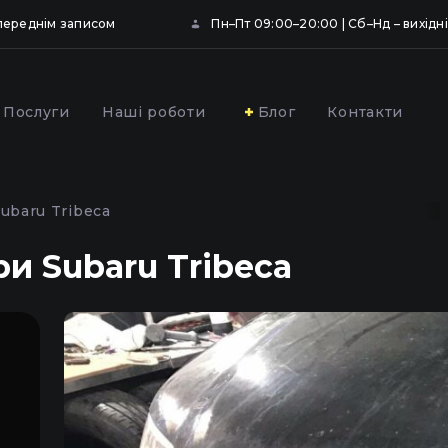
опереднім записом
Пн–Пт 09:00–20:00 | Сб–Нд – вихідні
Послуги
Наші роботи
Блог
Контакти
ювання та
Профілактика фар
вання фар
автомобіля у Києві
ubaru Tribeca
ою плівкою у Києві
ри Subaru Tribeca
,