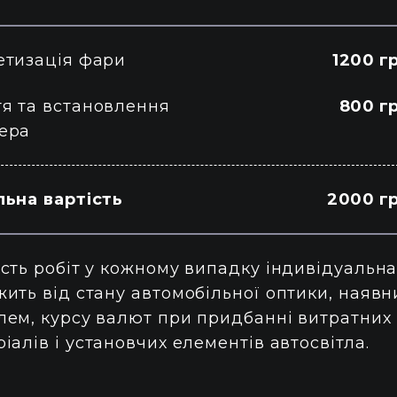
етизація фари
1200 г
тя та встановлення
800 г
ера
льна вартість
2000 гр
сть робіт у кожному випадку індивідуальна
жить від стану автомобільної оптики, наявн
лем, курсу валют при придбанні витратних
іалів і установчих елементів автосвітла.