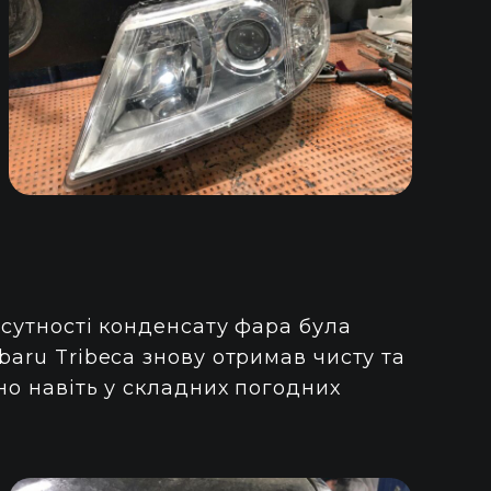
дсутності конденсату фара була
baru Tribeca знову отримав чисту та
но навіть у складних погодних