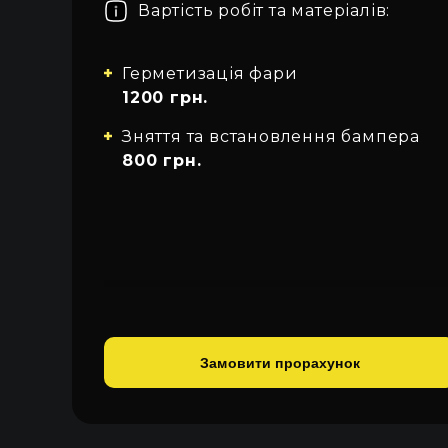
Вартість робіт та матеріалів:
Про автосвітло
Усі категорії
Увійти
Закрити
Контакти
Герметизація фари
Автосвітло
1200 грн.
Мова
Електрика
Зняття та встановлення бампера
UA
800 грн.
Проводка
EN
RU
Замовити прорахунок