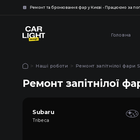
нок.
Ремонт та бронювання фар у Києві • Працюємо за п
крити
крити
Популярні послуги
Головна
Обкле
Полірування та
броню
шліфування фар у Києві
Наші роботи
Ремонт запітнілої фари S
захисн
Авторизація
Ремонт запітнілої фа
Щоб використовувати всі функції сайту
Головна
увійдіть до особистого кабінету
Послуги
Subaru
Tribeca
Наші роботи