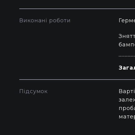
Виконані роботи
Герм
Знят
бамп
Зага
Підсумок
Варті
зале
проб
матер