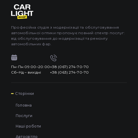
Про автосвітло
3
Усі категорії
Контакти
Автосвітло
Професійна студія з модернізації та обслуговування
автомобільної оптики пропонує повний спектр послуг:
Мова
UA
Електрика
від обслуговування до модернізації та ремонту
UA
автомобільних фар.
Проводка
EN
Пн-Пн 09:00–20:00
+38 (067) 274-70-70
Пн-Пн 09:00–20:00
+38 (067) 274-70-70
RU
Сб–Нд – вихідні
+38 (063) 274-70-70
Сб–Нд – вихідні
+38 (063) 274-70-70
7
Сторінки
Головна
Послуги
Наші роботи
Автосвітло