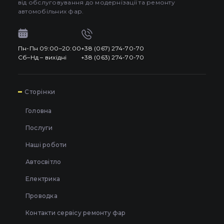
від обслуговування до модернізації та ремонту
Про автосвітло
3
автомобільних фар.
Усі категорії
Контакти
Автосвітло
Пн-Пн 09:00–20:00
+38 (067) 274-70-70
Сб–Нд – вихідні
+38 (063) 274-70-70
Мова
UA
Електрика
UA
Проводка
7
Сторінки
EN
Пн-Пн 09:00–20:00
+38 (067) 274-70-70
Головна
RU
Сб–Нд – вихідні
+38 (063) 274-70-70
Послуги
Наші роботи
Автосвітло
Електрика
Проводка
Контакти сервісу ремонту фар