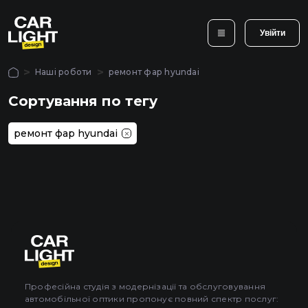
нок.
Увійти
Авторизація
крити
крити
Наші роботи
ремонт фар hyundai
Популярні послуги
Щоб
Сортування по тегу
використовувати всі
 дзвінок
функції сайту,
Обклеювання та
Полірування та
ремонт фар hyundai
увійдіть до
бронювання фа
рити
шліфування фар у Києві
захисною плівко
особистого кабінету
Головна
Послуги
Увійти
Наші роботи
Професійна студія з модернізації та обслуговування
автомобільної оптики пропонує повний спектр послуг:
Закрити