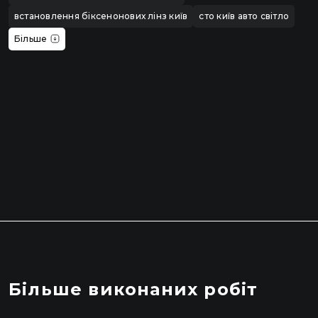
встановлення біксенонових лінз київ
сто київ авто світло
Більше
Більше виконаних робіт