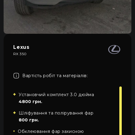
Про автосвітло
3
Усі категорії
Контакти
Автосвітло
Мова
UA
Електрика
UA
Lexus
Проводка
RX 350
EN
Пн-Пн 09:00–20:00
+38 (067) 274-70-70
RU
Сб–Нд – вихідні
+38 (063) 274-70-70
Вартість робіт та матеріалів:
Установчий комплект 3.0 дюйма
4800 грн.
Шліфування та полірування фар
800 грн.
Обклеювання фар захисною