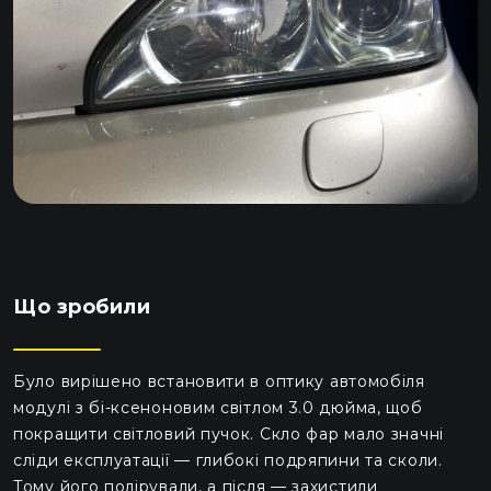
Що зробили
Було вирішено встановити в оптику автомобіля
модулі з бі-ксеноновим світлом 3.0 дюйма, щоб
покращити світловий пучок. Скло фар мало значні
сліди експлуатації — глибокі подряпини та сколи.
Тому його полірували, а після — захистили