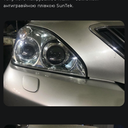
антигравійною плівкою SunTek.