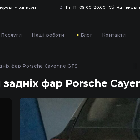
опереднім записом
Пн–Пт 09:00–20:00 | Сб–Нд – вихідні
Послуги
Наші роботи
Блог
Контакти
ювання та
Профілактика фар
вання фар
автомобіля у Києві
дніх фар Porsche Cayenne GTS
ою плівкою у Києві
 задніх фар Porsche Caye
,