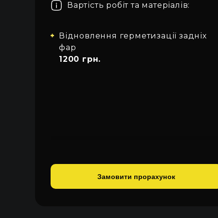
Вартість робіт та матеріалів:
Про автосвітло
Усі категорії
Увійти
Закрити
Контакти
Відновлення герметизації задніх
Автосвітло
фар
Мова
1200 грн.
Електрика
UA
Проводка
EN
RU
Замовити прорахунок