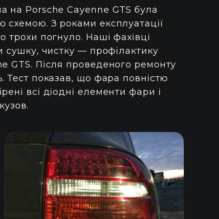
а на Porsche Cayenne GTS була
 схемою. З роками експлуатації
о трохи погнуло. Наші фахівці
и сушку, чистку — профілактику
ne GTS. Після проведеного ремонту
. Тест показав, що фара повністю
рені всі діодні елементи фари і
кузов.