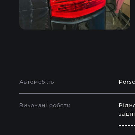
Автомобіль
Pors
Виконані роботи
Відн
задн