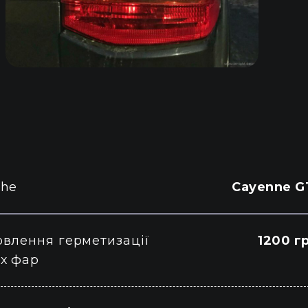
che
Cayenne G
овлення герметизації
1200 г
іх фар