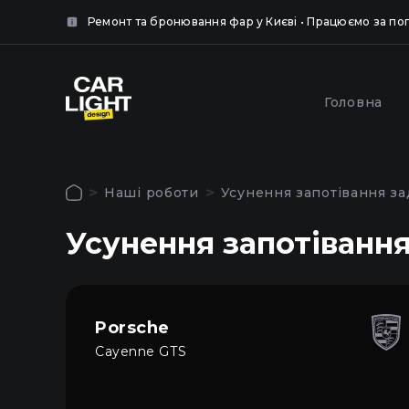
нок.
Ремонт та бронювання фар у Києві • Працюємо за п
крити
крити
Популярні послуги
Головна
Обкле
Полірування та
броню
шліфування фар у Києві
Наші роботи
Усунення запотівання за
захисн
Авторизація
Усунення запотівання
Щоб використовувати всі функції сайту
Головна
увійдіть до особистого кабінету
Послуги
Porsche
Cayenne GTS
Наші роботи