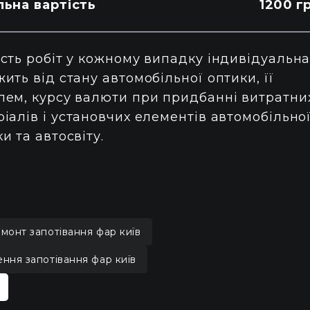
льна вартість
1200 г
сть робіт у кожному випадку індивідуальна
ить від стану автомобільної оптики, її
лем, курсу валюти при придбанні витратни
іалів і установчих елементів автомобільно
и та автосвіту.
монт запотівання фар київ
ення запотівання фар київ