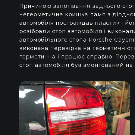
Причиною запотівання заднього стоп
негерметична кришка ламп з діодною
автомобіля постраждав пластик і йог
розібрали стоп автомобіля і виконал
автомобільного стопа Porsche Cayen
виконана перевірка на герметичність
герметична і працює справно. Переві
стоп автомобіля був змонтований на 