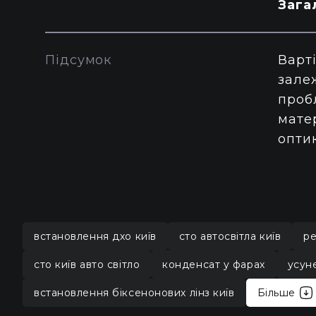
Зага
Підсумок
Варті
залеж
проб
матер
оптик
встановлення дхо київ
сто автосвітла київ
ре
сто київ авто світло
конденсат у фарах
усун
встановлення біксенонових лінз київ
Більше