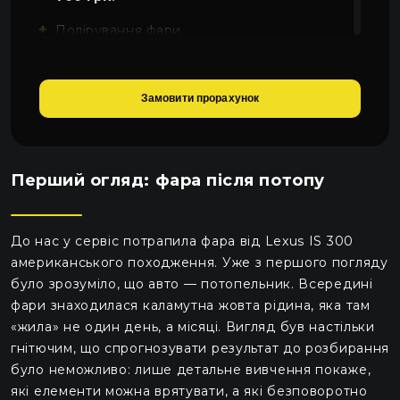
Полірування фари
800 грн.
Замовити прорахунок
Перший огляд: фара після потопу
До нас у сервіс потрапила фара від Lexus IS 300
американського походження. Уже з першого погляду
було зрозуміло, що авто — потопельник. Всередині
фари знаходилася каламутна жовта рідина, яка там
«жила» не один день, а місяці. Вигляд був настільки
гнітючим, що спрогнозувати результат до розбирання
було неможливо: лише детальне вивчення покаже,
які елементи можна врятувати, а які безповоротно