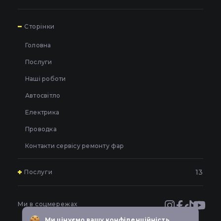
7
Сторінки
Головна
Послуги
Наші роботи
Автосвітло
Електрика
Проводка
Контакти сервісу ремонту фар
13
Послуги
Полірування та шліфування фар у Києві
Обклеювання та бронювання фар захисною плівкою
Ми в соцмережах
у Києві
Ми цінуємо вашу конфіденційність