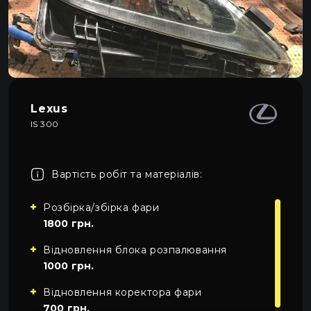
Про автосвітло
3
Усі категорії
Контакти
Автосвітло
Мова
UA
Електрика
UA
Lexus
Проводка
IS 300
EN
Пн-Пн 09:00–20:00
+38 (067) 274-70-70
RU
Сб–Нд – вихідні
+38 (063) 274-70-70
Вартість робіт та матеріалів:
Розбірка/збірка фари
1800 грн.
Відновлення блока розпалювання
1000 грн.
Відновлення коректора фари
700 грн.