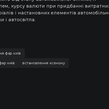
лем, курсу валюти при придбанні витратни
ріалів і настановних елементів автомобільн
и і автосвітла.
ня фар київ
фар київ
встановлення ксенону