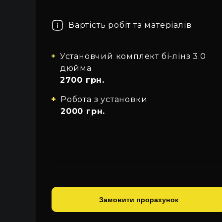
Про автосвітло
Усі категорії
Увійти
Закрити
Вартість робіт та матеріалів:
Контакти
Автосвітло
Установчий комплект бі-лінз 3.0
Мова
Електрика
дюйма
UA
2700 грн.
Проводка
EN
Робота з установки
2000 грн.
RU
Замовити прорахунок