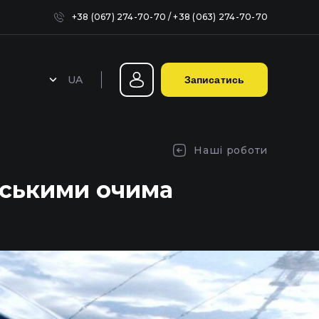
+38 (067) 274-70-70
/
+38 (063) 274-70-70
UA
Записатись
Герметизація фар у Києві
Наші роботи
льськими очима