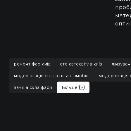
проб
мате
оптик
ремонт фар київ
сто автосвітла київ
лінзуван
модернізація світла на автомобілі
модернізація 
заміна скла фари
Більше