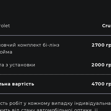
olet
Cru
новчий комплект бі-лінз
2700 гр
дюйма
та з установки
2000 гр
льна вартість
4700 гр
сть робіт у кожному випадку індивідуальна
ить від стану автомобільної оптики, її