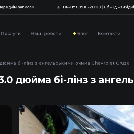
опереднім записом
Пн–Пт 09:00–20:00 | Сб–Нд – вихідні
Послуги
Наші роботи
Блог
Контакти
ювання та
Профілактика фар
вання фар
автомобіля у Києві
 дюйма бі-лінз з ангельськими очима Chevrolet Cruze
ою плівкою у Києві
3.0 дюйма бі-лінз з анге
,