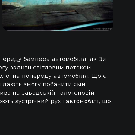
опереду бампера автомобіля, як Ви
огу залити світловим потоком
олотна попереду автомобіля. Що є
і дають змогу побачити ями,
во на заводській галогеновій
юють зустрічний рух і автомобілі, що