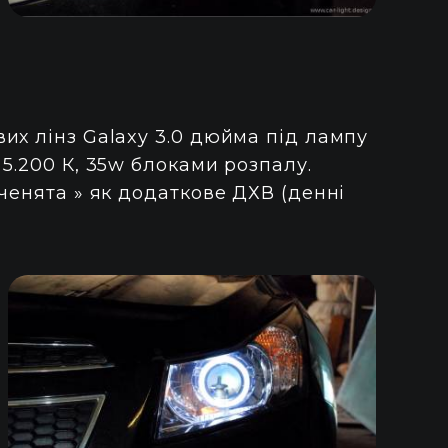
их лінз Galaxy 3.0 дюйма під лампу
5.200 К, 35w блоками розпалу.
ченята » як додаткове ДХВ (денні