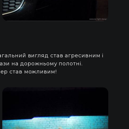
агальний вигляд став агресивним і
 рази на дорожньому полотні.
пер став можливим!