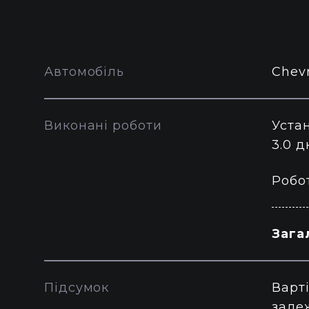
Автомобіль
Chevr
Виконані роботи
Уста
3.0 
Робо
Зага
Підсумок
Варті
залеж