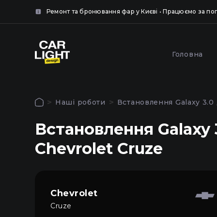
нок.
Ремонт та бронювання фар у Києві • Працюємо за п
крити
крити
Популярні послуги
Головна
Обкле
Полірування та
броню
шліфування фар у Києві
Наші роботи
Встановлення Galaxy 3.0
захисн
Авторизація
Встановлення Galaxy 
Щоб використовувати всі функції сайту
Chevrolet Cruze
Головна
увійдіть до особистого кабінету
Послуги
Chevrolet
Наші роботи
Cruze