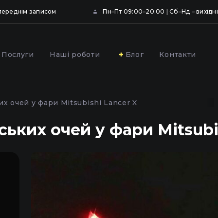
опереднім записом
Пн–Пт 09:00–20:00 | Сб–Нд – вихідні
Послуги
Наші роботи
Блог
Контакти
ювання та
Профілактика фар
вання фар
автомобіля у Києві
х очей у фари Mitsubishi Lancer X
ою плівкою у Києві
ьких очей у фари Mitsubi
,