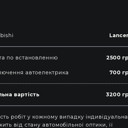
bishi
Lance
та по встановленню
2500 г
лючення автоелектрика
700 г
льна вартість
3200 г
сть робіт у кожному випадку індивідуальна
ить від стану автомобільної оптики, її