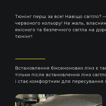
Тюнінг перш за все! Навіщо світло? —
червоного кольору! На жаль, власни
якісного та безпечного світла на до
тюнінг!
Встановлення біксенонових лінз є так
тільки після встановлення лінз світ
і стає комфортним для пересування п