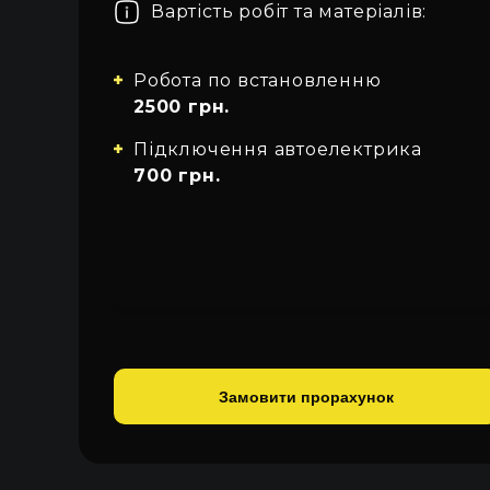
Вартість робіт та матеріалів:
Про автосвітло
Усі категорії
Увійти
Закрити
Контакти
Робота по встановленню
Автосвітло
2500 грн.
Мова
Електрика
Підключення автоелектрика
UA
700 грн.
Проводка
EN
RU
Замовити прорахунок