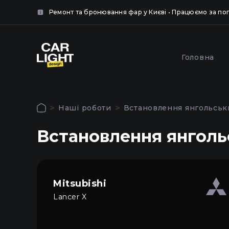
нок.
Ремонт та бронювання фар у Києві • Працюємо за п
крити
крити
Популярні послуги
Головна
Обкле
Полірування та
броню
шліфування фар у Києві
Наші роботи
Встановлення янгольськи
захисн
Авторизація
Встановлення янгольс
Щоб використовувати всі функції сайту
Головна
увійдіть до особистого кабінету
Послуги
Mitsubishi
Lancer X
Наші роботи