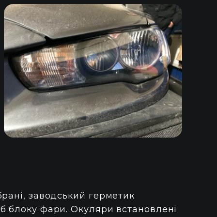
брані, заводський герметик
б блоку фари. Окуляри встановлені