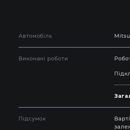
Автомобіль
Mitsu
Виконані роботи
Робо
Підк
Зага
Підсумок
Варті
залеж