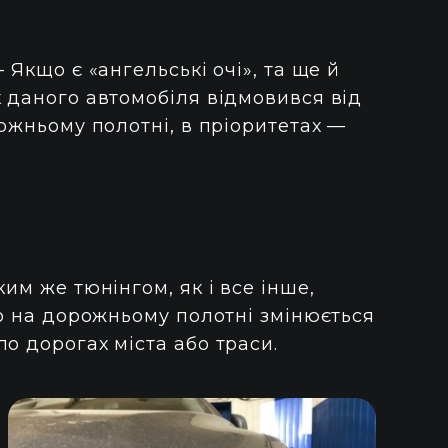
 Якщо є «ангельські очі», та ще й
к даного автомобіля відмовився від
рожньому полотні, в пріоритетах —
им же тюнінгом, як і все інше,
ло на дорожньому полотні змінюється
о дорогах міста або траси.