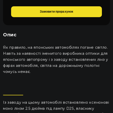
1000 грн.
Замовити прорахунок
Габарити Philips Led w5w
520 грн.
Опис
Як правило, на японських автомобілях погане світло.
Навіть за наявності іменитого виробника оптики для
японського автопрому і з заводу встановлених лінз у
фарах автомобіля, світла на дорожньому полотні
чомусь немає.
Із заводу на цьому автомобілі встановлено ксенонові
моно лінзи 2.5 дюйма під лампу D2S, власнику