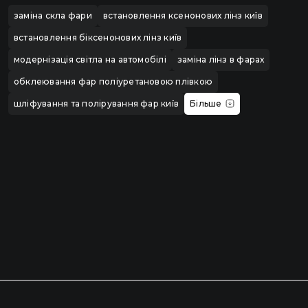
заміна скла фари
встановлення ксенонових лінз київ
встановлення біксенонових лінз київ
модернізація світла на автомобілі
заміна лінз в фарах
обклеювання фар поліуретановою плівкою
шліфування та полірування фар київ
Більше