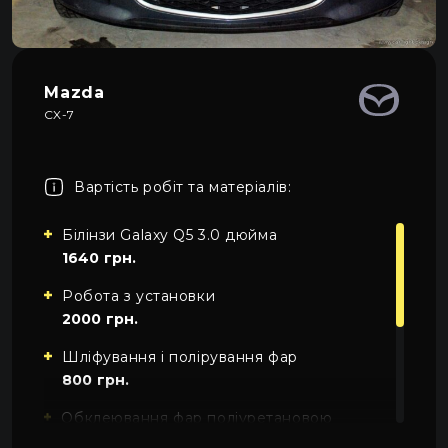
Про автосвітло
3
Усі категорії
Контакти
Автосвітло
Mazda
CX-7
Мова
UA
Електрика
UA
Проводка
Вартість робіт та матеріалів:
EN
Пн-Пн 09:00–20:00
+38 (067) 274-70-70
RU
Білінзи Galaxy Q5 3.0 дюйма
Сб–Нд – вихідні
+38 (063) 274-70-70
1640 грн.
Робота з установки
2000 грн.
Шліфування і полірування фар
800 грн.
Обклеювання фар поліуретановою
плівкою