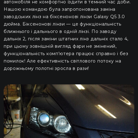
автомобіля не комфортно їздити в темний час доби.
Нашою командою була запропонована заміна
заводських лінз на біксенонові лінзи Galaxy Q5 3.0
дюйма. Біксенонові лінзи — це функціональність
ближнього і дальнього в одній лінзі. По заводу
дальніх 2, після заміни штатних лінз дальніх стало 4,
при цьому зовнішній вигляд фари не змінений,
функціональність комп'ютера працює справно і без
помилок! Але ефективність світлового потоку на
дорожньому полотні зросла в рази!