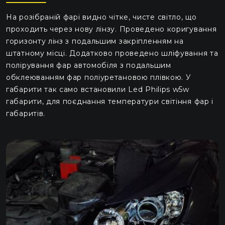
На розібраній фарі видно чітке, чисте світло, що
проходить через нову лінзу. Проведено коригування
горизонту лінз з подальшим закріпленням на
штатному місці. Додатково проведено шліфування та
полірування фар автомобіля з подальшим
обклеюванням фар поліуретановою плівкою. У
габарити так само встановили Led Philips w5w
габарити, для поєднання температури світіння фар і
габаритів.