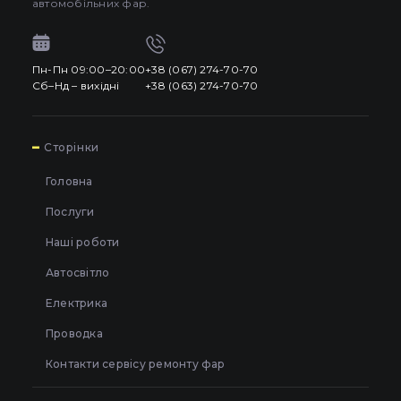
Mazda
автомобільних фар.
кваліфікованого
центрального
BMW
Volkswagen
автоелектрика
стоп-сигналу
(CHMSL)
FIAT
Пн-Пн 09:00–20:00
+38 (067) 274-70-70
Регулювання
Сб–Нд – вихідні
+38 (063) 274-70-70
Peugeot
фар на
Заміна скла
лазерно-
автомобільних
Mazda
FIAT
оптичному
фар
Mitsubishi
обладнанні
7
Сторінки
Встановлення
Nissan
Головна
біксенонових
Всі роботи
лінз у фари
Peugeot
Mitsubishi
Послуги
Car-light.design
Toyota
автомобіля в
Києві
Наші роботи
Volvo
Автосвітло
Електрика
Всі марки
Nissan
Renault
Проводка
Skoda
Контакти сервісу ремонту фар
Mercedes-Benz