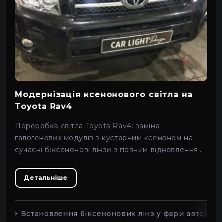
Модернізація ксенонового світла на
Toyota Rav4
Переробка світла Toyota Rav4: заміна
галогенових модулів з кустарним ксеноном на
сучасні біксенонові лінзи з повним відновленням
оптики.
Детальніше
Встановлення біксенонових лінз у фари автомобі