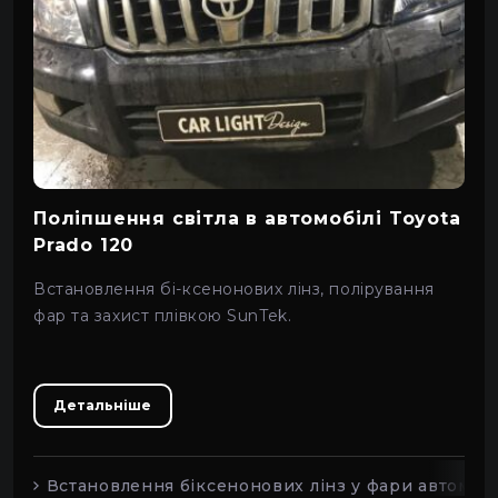
Maybach
SsangYong
Alfa Romeo
Chrysler
Поліпшення світла в автомобілі Toyota
Hummer
Prado 120
Subaru
Встановлення бі-ксенонових лінз, полірування
фар та захист плівкою SunTek.
Alpina
Citroen
Детальніше
Hyundai
Встановлення біксенонових лінз у фари автомобі