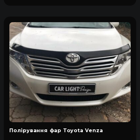
MG
Suzuki
Asia Motors
Dacia
Infiniti
MINI
Tata
Aston Martin
Dadi
Полірування фар Toyota Venza
Iran Khodro