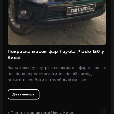
Lamborghini
ВАЗ
BYD
Lancia
Покраска масок фар Toyota Prado 150 у
Rolls Royce
Києві
Зміна кольору внутрішніх елементів фар дозволяє
ГАЗ
повністю переосмислити зовнішній вигляд
оптики та зробити автомобіль візуально
Cadillac
агресивнішим.
Детальніше
Ford
Land Rover
Тюнінг фар автомобіля у Києві