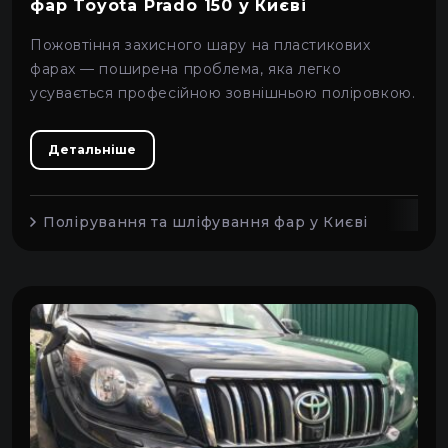
фар Toyota Prado 150 у Києві
Dodge
Пожовтіння захисного шару на пластикових
фарах — поширена проблема, яка легко
Jeep
усувається професійною зовнішньою поліровкою.
Bugatti
Детальніше
FAW
Полірування та шліфування фар у Києві
Kia
Porsche
Богдан
Buick
Ferrari