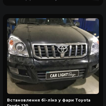
Saab
ЗАЗ
Changfeng
Geat Wall
Lexus
SEAT
УАЗ
Changhe
Geely
Встановлення бі-лінз у фари Toyota
Prado 120