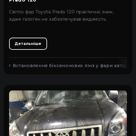
Lifan
Світло фар Toyota Prado 120 практично зник,
адже галоген не забезпечував видимість.
AC-Cars
Chery
Детальніше
Hafei Motor
Maserati
Встановлення біксенонових лінз у фари автомобі
Smart
Acura
Chevrolet
Honda