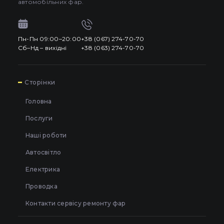
Mazda
автомобільних фар.
кваліфікованого
центрального
BMW
Volkswagen
автоелектрика
стоп-сигналу
(CHMSL)
FIAT
Пн-Пн 09:00–20:00
+38 (067) 274-70-70
Регулювання
Сб–Нд – вихідні
+38 (063) 274-70-70
Peugeot
фар на
Заміна скла
лазерно-
автомобільних
Mazda
FIAT
оптичному
фар
Mitsubishi
обладнанні
7
Сторінки
Встановлення
Nissan
Головна
біксенонових
Всі роботи
лінз у фари
Peugeot
Mitsubishi
Послуги
Car-light.design
Toyota
автомобіля в
Києві
Наші роботи
Volvo
Автосвітло
Електрика
Всі марки
Nissan
Renault
Проводка
Skoda
Контакти сервісу ремонту фар
Mercedes-Benz