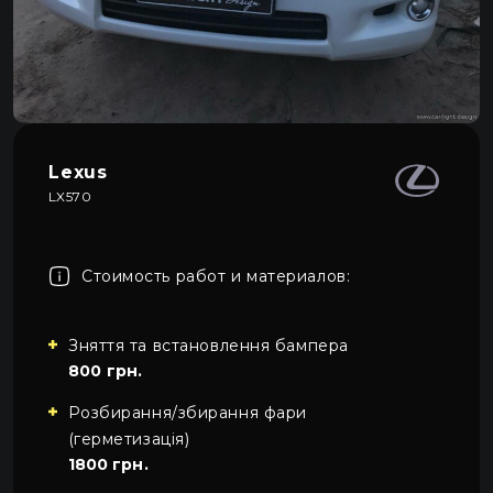
Про автосвет
0
Все категории
Контакты
Язык
RU
UA
Lexus
LX570
EN
Пн–Пт 09:00–20:00
+38 (067) 274-70-70
RU
Сб–Вс – выходные
+38 (063) 274-70-70
Стоимость работ и материалов:
Зняття та встановлення бампера
800 грн.
Розбирання/збирання фари
(герметизація)
1800 грн.