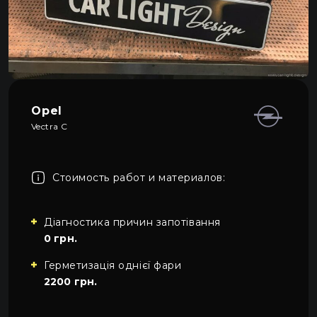
Про автосвет
0
Все категории
Контакты
Язык
RU
UA
Opel
Vectra C
EN
Пн–Пт 09:00–20:00
+38 (067) 274-70-70
RU
Сб–Вс – выходные
+38 (063) 274-70-70
Стоимость работ и материалов:
Діагностика причин запотівання
0 грн.
Герметизація однієї фари
2200 грн.