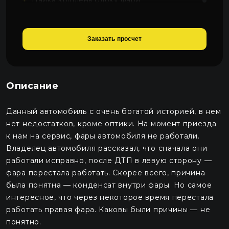
350 грн.
Шліфування полірування фар
Заказать просчет
800 грн.
Обклеювання фар поліуретановою
плівкою
Описание
1200 грн.
Робота автоелектрика
Данный автомобиль с очень богатой историей, в нем
2700 грн.
нет недостатков, кроме оптики. На момент приезда
к нам на сервис, фары автомобиля не работали.
Оригінальні блоки розпалу
Владелец автомобиля рассказал, что сначала они
6480 грн.
работали исправно, после ДТП в левую сторону —
фара перестала работать. Скорее всего, причина
была понятна — конденсат внутри фары. Но самое
интересное, что через некоторое время перестала
работать правая фара. Каковы были причины — не
понятно.