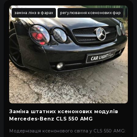
заміна лінз в фарах
регулювання ксенонових фар
вста
Заміна штатних ксенонових модулів
Mercedes-Benz CLS 550 AMG
Модернізація ксенонового світла у CLS 550 AMG: