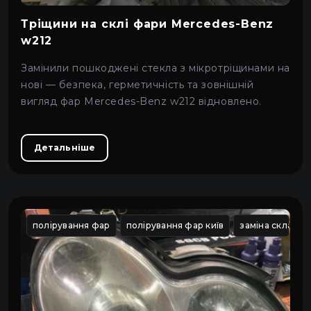
Тріщини на склі фари Mercedes-Benz
w212
Замінили пошкоджені стекла з мікротріщинами на
нові — безпека, герметичність та зовнішній
вигляд фар Mercedes-Benz w212 відновлено.
Детальніше
полірування фар
полірування фар київ
заміна скла фа