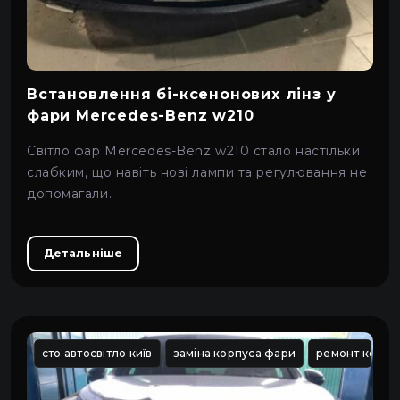
Про автосвітло
3
Усі категорії
Контакти
Автосвітло
Встановлення бі-ксенонових лінз у
Мова
UA
Електрика
фари Mercedes-Benz w210
UA
Світло фар Mercedes-Benz w210 стало настільки
Проводка
EN
слабким, що навіть нові лампи та регулювання не
допомагали.
Пн-Пн 09:00–20:00
+38 (067) 274-70-70
RU
Сб–Нд – вихідні
+38 (063) 274-70-70
Детальніше
сто автосвітло київ
заміна корпуса фари
ремонт корек