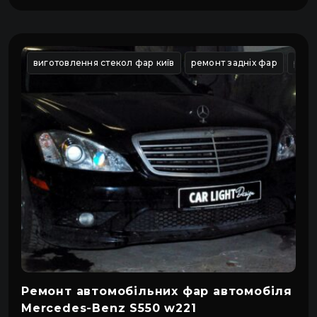
виготовлення стекол фар київ
ремонт задніх фар
ремо
Ремонт автомобільних фар автомобіля
Mercedes-Benz S550 w221