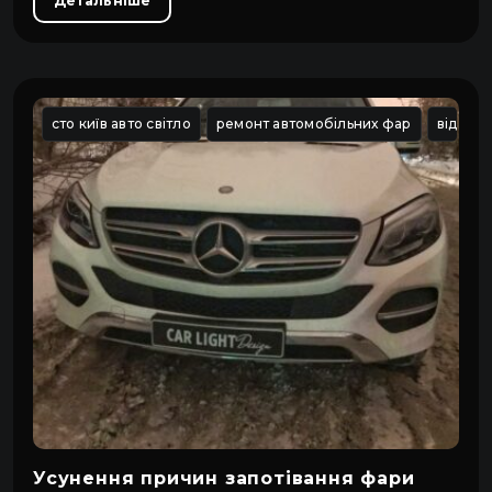
Детальніше
сто київ авто світло
ремонт автомобільних фар
віднов
Усунення причин запотівання фари