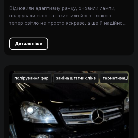
Відновили адаптивну рамку, оновили лампи,
полірували скло та захистили його плівкою —
тепер світло не просто яскраве, а ще й надійно
захищене.
Детальніше
полірування фар
заміна штатних лінз
герметизація фа