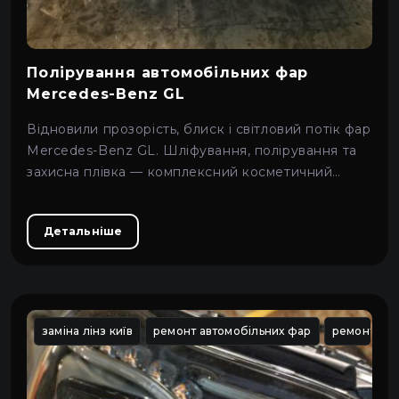
Полірування автомобільних фар
Mercedes-Benz GL
Відновили прозорість, блиск і світловий потік фар
Mercedes-Benz GL. Шліфування, полірування та
захисна плівка — комплексний косметичний
догляд.
Детальніше
заміна лінз київ
ремонт автомобільних фар
ремонт авт