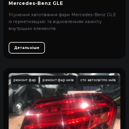
Mercedes-Benz GLE
Усунення запотівання фари Mercedes-Benz GLE
із герметизацією та відновленням захисту
внутрішніх елементів.
Детальніше
ремонт фар
ремонт фар київ
сто автосвітло київ
сто