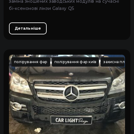
заміна зношених заводських модулів на сучасні
бі-ксенонові лінзи Galaxy Q5
Детальніше
полірування фар
полірування фар київ
захисна плівка