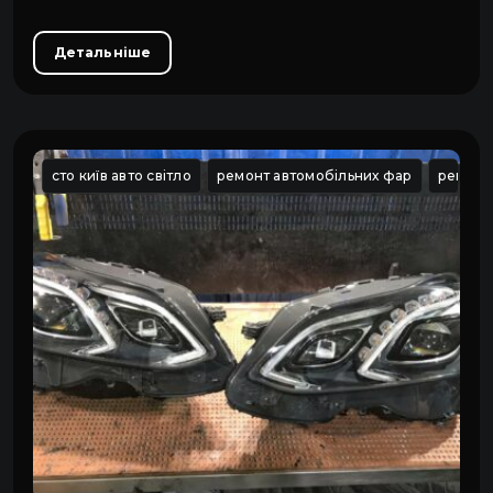
Детальніше
сто київ авто світло
ремонт автомобільних фар
ремонт 