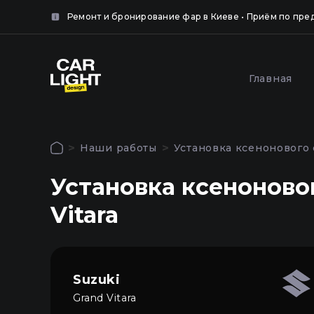
айте
нка.
Ремонт и бронирование фар в Киеве • Приём по пре
крыть
Популярные услуги
Главная
крыть
Оклей
Полировка и шлифовка
фар за
фар в Киеве
Наши работы
Установка ксенонового с
Киеве
Авторизация
Установка ксеноновог
Чтобы использовать все функции сайта
Vitara
Главная
войдите в личный кабинет
Услуги
Suzuki
Наши работы
Grand Vitara