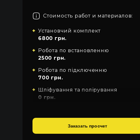
Про автосвет
Все категории
Войти
Закрыть
Стоимость работ и материалов:
Контакты
Установчий комплект
Язык
6800 грн.
UA
Робота по встановленню
2500 грн.
EN
Робота по підключенню
RU
700 грн.
Шліфування та полірування
0 грн.
Обклеювання фар
поліуретановою плівкою
800 грн.
Заказать просчет