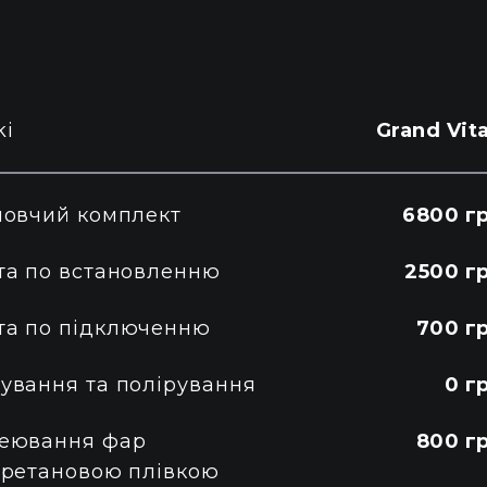
ki
Grand Vit
новчий комплект
6800 гр
та по встановленню
2500 г
та по підключенню
700 г
ування та полірування
0 г
еювання фар
800 г
уретановою плівкою