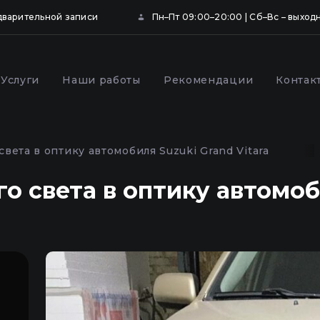
дварительной записи
Пн–Пт 09:00–20:00 | Сб–Вс – выход
Услуги
Наши работы
Рекомендации
Контак
ка и бронирование
Профилактика фар
щитной пленкой в
автомобиля в Киеве
вета в оптику автомобиля Suzuki Grand Vitara
о света в оптику автомоб
,