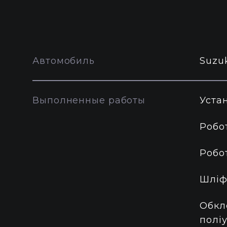
Автомобиль
Suzu
Выполненные работы
Уста
Робо
Робо
Шліф
Обкл
полі