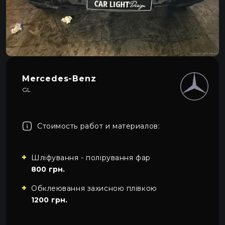
Про автосвет
0
Все категории
Контакты
Язык
RU
UA
Mercedes-Benz
GL
EN
Пн–Пт 09:00–20:00
+38 (067) 274-70-70
RU
Сб–Вс – выходные
+38 (063) 274-70-70
Стоимость работ и материалов:
Шліфування - полірування фар
800 грн.
Обклеювання захисною плівкою
1200 грн.