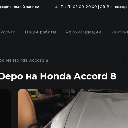
дварительной записи
Пн–Пт 09:00–20:00 | Сб–Вс – выход
Услуги
Наши работы
Рекомендации
Контак
ка и бронирование
Профилактика фар
щитной пленкой в
автомобиля в Киеве
po на Honda Accord 8
Depo на Honda Accord 8
,