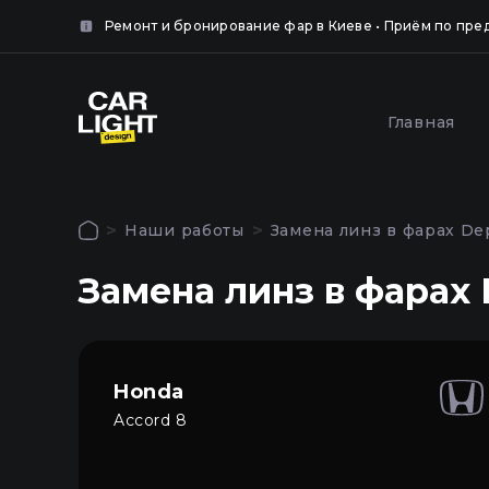
айте
нка.
Ремонт и бронирование фар в Киеве • Приём по пре
крыть
Популярные услуги
Главная
крыть
Оклей
Полировка и шлифовка
фар за
фар в Киеве
Наши работы
Замена линз в фарах De
Киеве
Авторизация
Замена линз в фарах 
Чтобы использовать все функции сайта
Главная
войдите в личный кабинет
Услуги
Honda
Accord 8
Наши работы