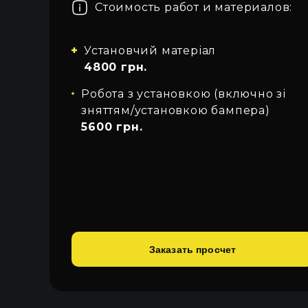
Стоимость работ и материалов:
Про автосвет
Все категории
Войти
Закрыть
Контакты
Установчий матеріал
4800 грн.
Язык
Робота з установкою (включно зі
UA
зняттям/установкою бампера)
5600 грн.
EN
RU
Заказать просчет